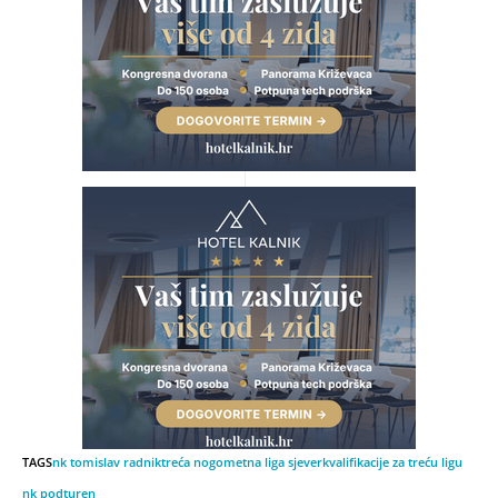
TAGS
nk tomislav radnik
treća nogometna liga sjever
kvalifikacije za treću ligu
nk podturen