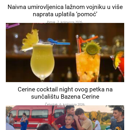
Naivna umirovljenica lažnom vojniku u više
naprata uplatila ‘pomoć’
Petak, 7. kolovoza 2026.
Cerine cocktail night ovog petka na
sunčalištu Bazena Cerine
Četvrtak, 6. kolovoza 2026.