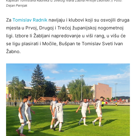
Kapetan Tomislava Radnika iz Svetog Ivana Žabna Hrvoje Ledinski // Foto:
Dejan Pernjak
Za
Tomislav Radnik
navijaju i klubovi koji su osvojili druga
mjesta u Prvoj, Drugoj i Trećoj županijskoj nogometnoj
ligi. Izbore li Žabljani napredovanje u viši rang, u višu će
se ligu plasirati i Močile, Bušpan te Tomislav Sveti Ivan
Žabno.