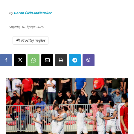
By
Goran Čičin-Mašansker
Srijeda, 10. lipnja 2026.
🔊 Pročitaj naglas