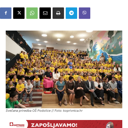
Svečana priredba OŠ Podolice // Foto: koprivnica.hr