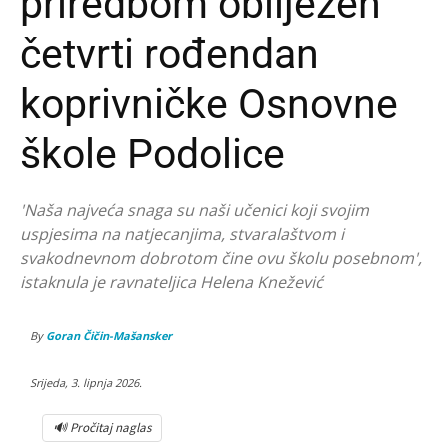
priredbom obilježen
četvrti rođendan
koprivničke Osnovne
škole Podolice
'Naša najveća snaga su naši učenici koji svojim
uspjesima na natjecanjima, stvaralaštvom i
svakodnevnom dobrotom čine ovu školu posebnom',
istaknula je ravnateljica Helena Knežević
By
Goran Čičin-Mašansker
Srijeda, 3. lipnja 2026.
🔊 Pročitaj naglas