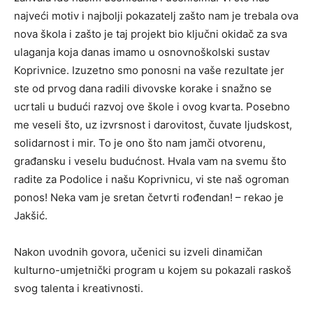
najveći motiv i najbolji pokazatelj zašto nam je trebala ova
nova škola i zašto je taj projekt bio ključni okidač za sva
ulaganja koja danas imamo u osnovnoškolski sustav
Koprivnice. Izuzetno smo ponosni na vaše rezultate jer
ste od prvog dana radili divovske korake i snažno se
ucrtali u budući razvoj ove škole i ovog kvarta. Posebno
me veseli što, uz izvrsnost i darovitost, čuvate ljudskost,
solidarnost i mir. To je ono što nam jamči otvorenu,
građansku i veselu budućnost. Hvala vam na svemu što
radite za Podolice i našu Koprivnicu, vi ste naš ogroman
ponos! Neka vam je sretan četvrti rođendan! – rekao je
Jakšić.
Nakon uvodnih govora, učenici su izveli dinamičan
kulturno-umjetnički program u kojem su pokazali raskoš
svog talenta i kreativnosti.