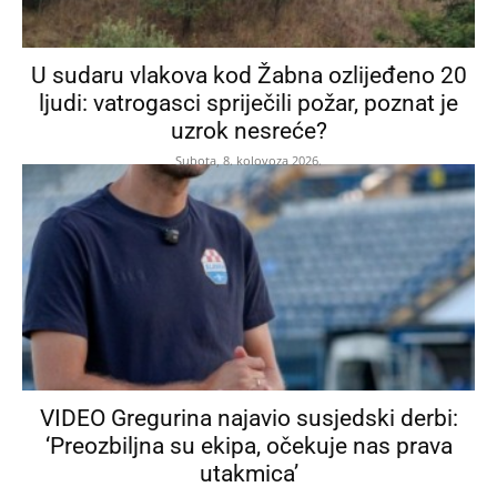
U sudaru vlakova kod Žabna ozlijeđeno 20
ljudi: vatrogasci spriječili požar, poznat je
uzrok nesreće?
Subota, 8. kolovoza 2026.
VIDEO Gregurina najavio susjedski derbi:
‘Preozbiljna su ekipa, očekuje nas prava
utakmica’