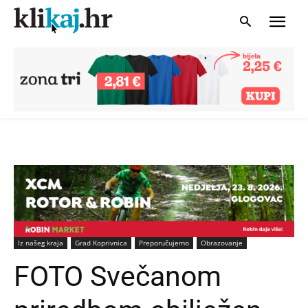
Iz našeg kraja
Grad Koprivnica
Preporučujemo
Obrazovanje
FOTO Svečanom