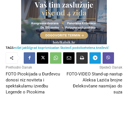
TAGS
mišel jakšić
grad koprivnica
dan škole
oš podolice
helena knežević
Prethodni članak
Sljedeći članak
FOTO Picokijada u Đurđevcu
FOTO-VIDEO Stand-up nastup
donosi niz noviteta i
Aleksa Lazića brojne
spektakularnu izvedbu
Đelekovčane nasmijao do
Legende o Picokima
suza