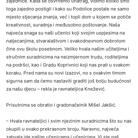
zajednice. Kada se osvrnemo unatrag, vidimo koliko smo
toga zajedno postigli i kako su Podolice postale ne samo
mjesto stjecanja znanja, već i topli dom u kojem se potiče
kreativnost, suradnja i međusobno poštovanje. Naša
najveća snaga su naši učenici koji svojim uspjesima na
natjecanjima, stvaralaštvom i svakodnevnom dobrotom
čine ovu školu posebnom. Veliko hvala našim učiteljima i
stručnim suradnicima na neizmjernom trudu, roditeljima
na podršci, kao i Gradu Koprivnici koji nas prati u svakom
koraku. Pred nama su novi izazovi, no s ovakvim timom
sigurna sam da ćemo nastaviti graditi još bolju budućnost
za našu djecu – rekla je ravnateljica Knežević.
Prisutnima se obratio i gradonačelnik Mišel Jakšić.
– Hvala ravnateljici i svim njezinim suradnicima što su nas
okupili u ovako prekrasnom broju. Naravno, najveća
zahvala ide našim učenicama i učenicima. Vi ste naš