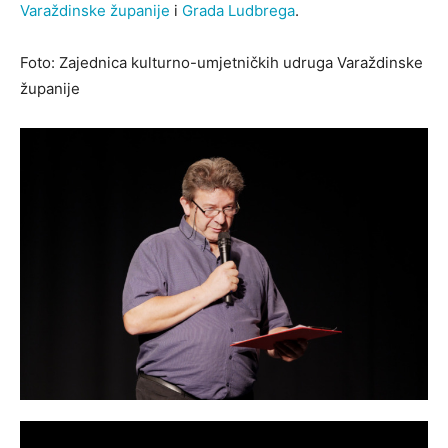
Varaždinske županije
i
Grada Ludbrega
.
Foto: Zajednica kulturno-umjetničkih udruga Varaždinske
županije