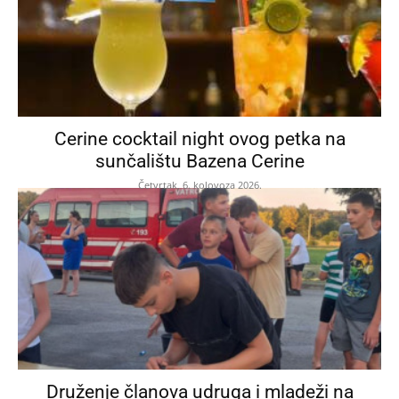
Cerine cocktail night ovog petka na
sunčalištu Bazena Cerine
Četvrtak, 6. kolovoza 2026.
Druženje članova udruga i mladeži na