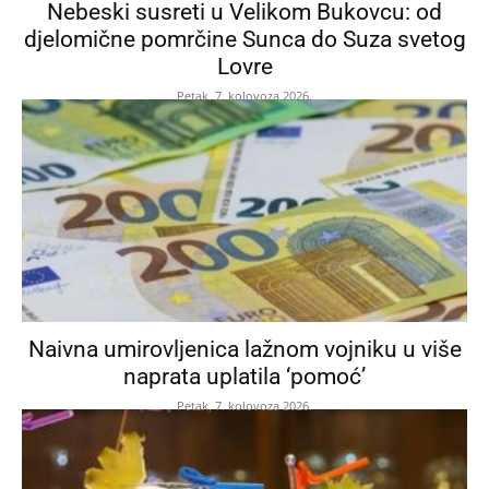
Nebeski susreti u Velikom Bukovcu: od
djelomične pomrčine Sunca do Suza svetog
Lovre
Petak, 7. kolovoza 2026.
Naivna umirovljenica lažnom vojniku u više
naprata uplatila ‘pomoć’
Petak, 7. kolovoza 2026.