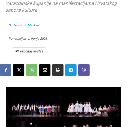
Varaždinske županije na manifestacijama Hrvatskog
sabora kulture
By
Zvonimir Markač
Ponedjeljak, 1. lipnja 2026.
🔊 Pročitaj naglas