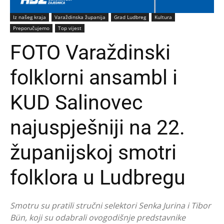
Iz našeg kraja
Varaždinska županija
Grad Ludbreg
Kultura
Preporučujemo
Top vijest
FOTO Varaždinski
folklorni ansambl i
KUD Salinovec
najuspješniji na 22.
županijskoj smotri
folklora u Ludbregu
Smotru su pratili stručni selektori Senka Jurina i Tibor
Bün, koji su odabrali ovogodišnje predstavnike