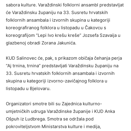
sabora kulture. Varaždinski folklorni ansambl predstavljat
će Varaždinsku županiju na 33. Susretu hrvatskih
folklornih ansambala i izvornih skupina u kategoriji
koreografiranog folklora u listopadu u Čakovcu s
koreografijom “Lepi Ivo krešu kreše” Jozsefa Szavaija u
glazbenoj obradi Zorana Jakunića.
KUD Salinovec će, pak, s prikazom običaja čehanja perja
“Aj trnina, trnina” predstavljati Varaždinsku županiju na
33. Susretu hrvatskih folklornih ansambala i izvornih
skupina u kategoriji izvorno-zavičajnog folklora u
listopadu u Bjelovaru.
Organizatori smotre bili su Zajednica kulturno-
umjetničkih udruga Varaždinske županije i KUD Anka
Ošpuh iz Ludbrega. Smotra se održala pod
pokroviteljstvom Ministarstva kulture i medija,