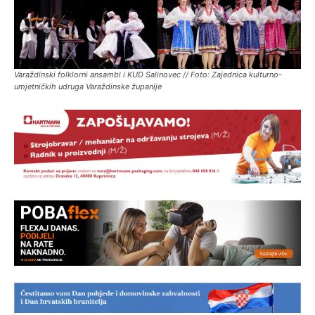
Varaždinski folklorni ansambl i KUD Salinovec // Foto: Zajednica kulturno-
umjetničkih udruga Varaždinske županije