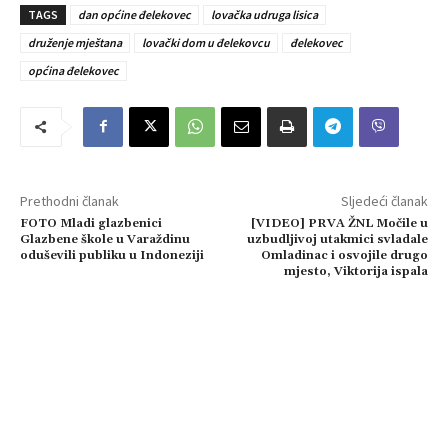
TAGS
dan općine đelekovec
lovačka udruga lisica
druženje mještana
lovački dom u đelekovcu
đelekovec
općina đelekovec
Prethodni članak
Sljedeći članak
FOTO Mladi glazbenici
[VIDEO] PRVA ŽNL Močile u
Glazbene škole u Varaždinu
uzbudljivoj utakmici svladale
oduševili publiku u Indoneziji
Omladinac i osvojile drugo
mjesto, Viktorija ispala