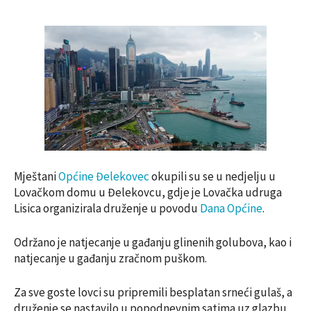
Mještani
Općine Đelekovec
okupili su se u nedjelju u
Lovačkom domu u Đelekovcu, gdje je Lovačka udruga
Lisica organizirala druženje u povodu
Dana Općine
.
Održano je natjecanje u gađanju glinenih golubova, kao i
natjecanje u gađanju zračnom puškom.
Za sve goste lovci su pripremili besplatan srneći gulaš, a
druženje se nastavilo u popodnevnim satima uz glazbu