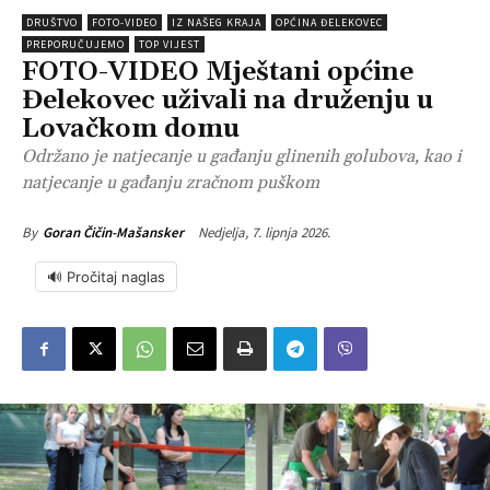
DRUŠTVO
FOTO-VIDEO
IZ NAŠEG KRAJA
OPĆINA ĐELEKOVEC
PREPORUČUJEMO
TOP VIJEST
FOTO-VIDEO Mještani općine
Đelekovec uživali na druženju u
Lovačkom domu
Održano je natjecanje u gađanju glinenih golubova, kao i
natjecanje u gađanju zračnom puškom
Nedjelja, 7. lipnja 2026.
By
Goran Čičin-Mašansker
🔊 Pročitaj naglas