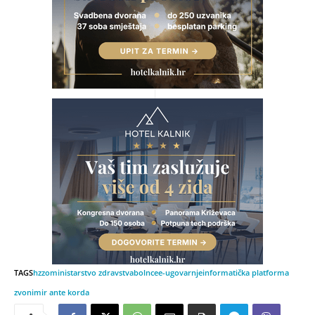
TAGS
hzzo
ministarstvo zdravstva
bolnce
e-ugovarnje
informatička platforma
zvonimir ante korda