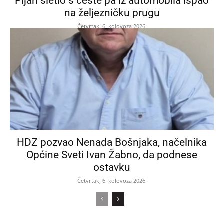
Pijan sletio s ceste pa iz automobila ispao
na željezničku prugu
Četvrtak, 6. kolovoza 2026.
HDZ pozvao Nenada Bošnjaka, načelnika
Općine Sveti Ivan Žabno, da podnese
ostavku
Četvrtak, 6. kolovoza 2026.