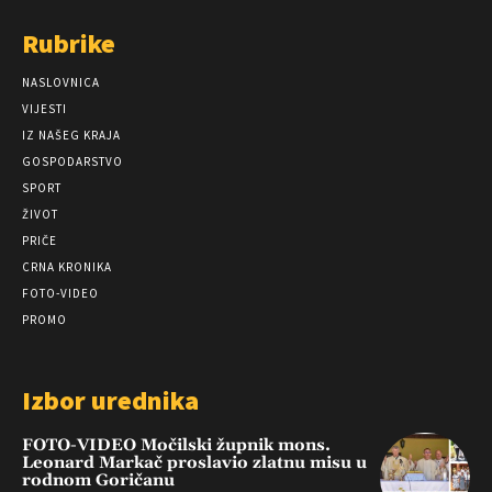
Rubrike
NASLOVNICA
VIJESTI
IZ NAŠEG KRAJA
GOSPODARSTVO
SPORT
ŽIVOT
PRIČE
CRNA KRONIKA
FOTO-VIDEO
PROMO
Izbor urednika
FOTO-VIDEO Močilski župnik mons.
Leonard Markač proslavio zlatnu misu u
rodnom Goričanu