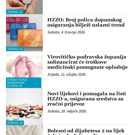
ZDRAVLJE
HZZO: Broj polica dopunskog
osiguranja bilježi uzlazni trend
Subota, 4. travnja 2026.
ZDRAVLJE
Virovitičko-podravska županija
sufinancirat će troškove
medicinski pomognute oplodnje
Srijeda, 11. ožujka 2026.
VIROVITIČKO-
PODRAVSKA
ŽUPANIJA
Novi lijekovi i pomagala na listi
HZZO-a, osigurana sredstva za
zračni prijevoz
Subota, 28. veljače 2026.
ZDRAVLJE
Bolesni od dijabetesa 2 na lijek