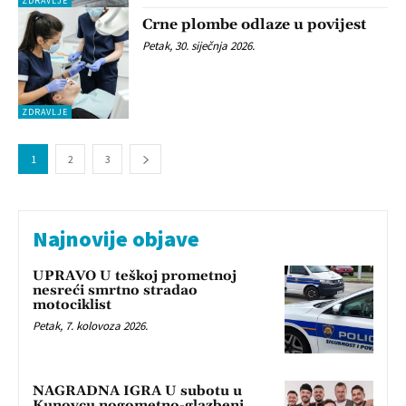
ZDRAVLJE
Crne plombe odlaze u povijest
Petak, 30. siječnja 2026.
ZDRAVLJE
1
2
3
Najnovije objave
UPRAVO U teškoj prometnoj
nesreći smrtno stradao
motociklist
Petak, 7. kolovoza 2026.
NAGRADNA IGRA U subotu u
Kunovcu nogometno-glazbeni