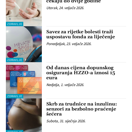
čekaju do dvije godine
Utorak, 24. veljače 2026.
ZDRAVLJE
Savez za rijetke bolesti traži
uspostavu fonda za liječenje
Ponedjeljak, 23. veljače 2026.
ZDRAVLJE
Od danas cijena dopunskog
osiguranja HZZO-a iznosi 15
eura
Nedjelja, 1. veljače 2026.
ZDRAVLJE
Skrb za trudnice na inzulinu:
senzori za bezbolno praćenje
šećera
Subota, 31. siječnja 2026.