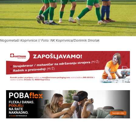
Nogometaši Koprivnice // Foto: NK Koprivnica/Donimik Smolak