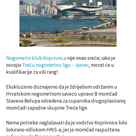
Nogometni klub Koprivnica
nije imao sreće; iako je
osvojio
Treću nogometnu ligu – sjever
, morat će u
kvalifikacije za viši rang!
Ekskluzivno doznajemo da je ždrijebom održanim u
Hrvatskom nogometnom savezu upravo B momčad
Slavena Belupa određena za suparnika drugoplasiranoj
momčadi zapadne skupine Treće lige.
Nema potrebe naglašavati da je vodstvo Koprivnice bilo
šokirano odlukom HNS-a, jer je momčad raspuštena