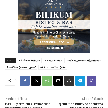
TAGS
nk slaven belupo
nk koprivnica
treća nogometna liga sjever
kvalifikacije za drugu nl
nk lokomotiva rijeka
Prethodni članak
Sljedeći članak
FOTO Sportskim aktivnostima,
Općini Mali Bukovec odobreno
kreativnim radionicama i
više od 19.000 eura za