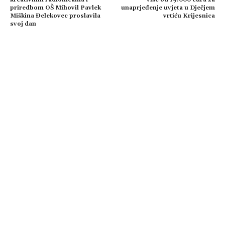
priredbom OŠ Mihovil Pavlek
unaprjeđenje uvjeta u Dječjem
Miškina Đelekovec proslavila
vrtiću Krijesnica
svoj dan