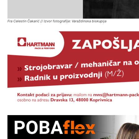
Fra Celestin Čakarić // Izvor fotografije: Varaždinska biskupija