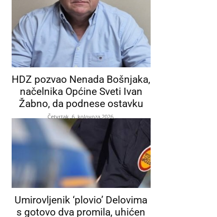
HDZ pozvao Nenada Bošnjaka,
načelnika Općine Sveti Ivan
Žabno, da podnese ostavku
Četvrtak, 6. kolovoza 2026.
Umirovljenik ‘plovio’ Delovima
s gotovo dva promila, uhićen