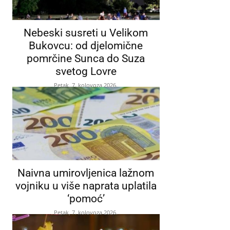
Nebeski susreti u Velikom
Bukovcu: od djelomične
pomrčine Sunca do Suza
svetog Lovre
Petak, 7. kolovoza 2026.
Naivna umirovljenica lažnom
vojniku u više naprata uplatila
‘pomoć’
Petak, 7. kolovoza 2026.