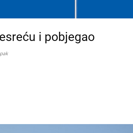
nesreću i pobjegao
upak