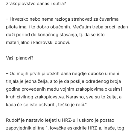
zrakoplovstvo danas i sutra?
– Hrvatsko nebo nema razloga strahovati za čuvarima,
pilota ima, i to dobro obučenih. Međutim treba proći jedan
duži period do konačnog stasanja, tj. da se isto
materijalno i kadrovski obnovi.
Vaši planovi?
– Od mojih prvih pilotskih dana negdje duboko u meni
tinjala je jedna želja, a to je da poslije određenog broja
godina provedenih među vojnim zrakoplovima okusim i
kruh civilnog zrakoplovstva. Naravno, sve su to želje, a
kada će se iste ostvariti, teško je reći.”
Rudolf je nastavio letjeti u HRZ-u i uskoro je postao
zapovjednik elitne 1. lovačke eskadrile HRZ-a. Inače, tog