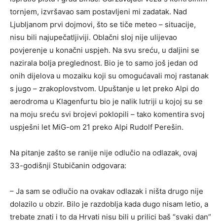
tornjem, izvršavao sam postavljeni mi zadatak. Nad
Ljubljanom prvi dojmovi, što se tiče meteo – situacije,
nisu bili najupečatljiviji. Oblačni sloj nije ulijevao
povjerenje u konačni uspjeh. Na svu sreću, u daljini se
nazirala bolja preglednost. Bio je to samo još jedan od
onih dijelova u mozaiku koji su omogućavali moj rastanak
s jugo – zrakoplovstvom. Upuštanje u let preko Alpi do
aerodroma u Klagenfurtu bio je nalik lutriji u kojoj su se
na moju sreću svi brojevi poklopili – tako komentira svoj
uspješni let MiG-om 21 preko Alpi Rudolf Perešin.
Na pitanje zašto se ranije nije odlučio na odlazak, ovaj
33-godišnji Stubičanin odgovara:
– Ja sam se odlučio na ovakav odlazak i ništa drugo nije
dolazilo u obzir. Bilo je razdoblja kada dugo nisam letio, a
trebate znati i to da Hrvati nisu bili u prilici baš “svaki dan”