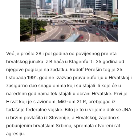
Već je prošlo 28 i pol godina od povijesnog preleta
hrvatskog junaka iz Bihaća u Klagenfurt i 25 godina od
njegove pogibije na zadatku. Rudolf Perešin tog je 25.
listopada 1991. godine izazvao pravu euforiju u Hrvatskoj i
zasigurno dao snagu onima koji su stajali ili koje će u
narednim godinama tek stajati u obrani Hrvatske. Prvi je
Hrvat koji je s avionom, MiG-om 21 R, prebjegao iz
tadašnje federalne vojske. Bilo je to u vrijeme dok se JNA
u brzini povlačila iz Slovenije, a Hrvatskoj, zajedno s
pobunjenim hrvatskim Srbima, spremala otvoreni rat i
agresiju.