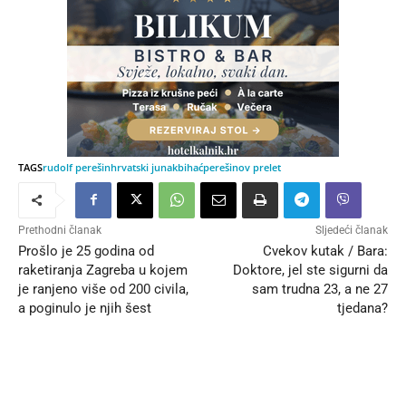
TAGS
rudolf perešin
hrvatski junak
bihać
perešinov prelet
Prethodni članak
Sljedeći članak
Prošlo je 25 godina od
Cvekov kutak / Bara:
raketiranja Zagreba u kojem
Doktore, jel ste sigurni da
je ranjeno više od 200 civila,
sam trudna 23, a ne 27
a poginulo je njih šest
tjedana?