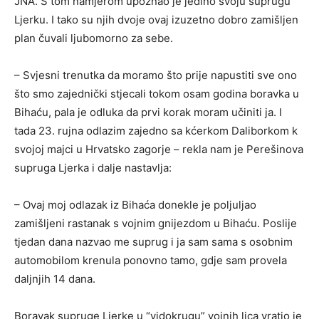
JNA. S tom namjerom upoznao je jedino svoju suprugu
Ljerku. I tako su njih dvoje ovaj izuzetno dobro zamišljen
plan čuvali ljubomorno za sebe.
– Svjesni trenutka da moramo što prije napustiti sve ono
što smo zajednički stjecali tokom osam godina boravka u
Bihaću, pala je odluka da prvi korak moram učiniti ja. I
tada 23. rujna odlazim zajedno sa kćerkom Daliborkom k
svojoj majci u Hrvatsko zagorje – rekla nam je Perešinova
supruga Ljerka i dalje nastavlja:
– Ovaj moj odlazak iz Bihaća donekle je poljuljao
zamišljeni rastanak s vojnim gnijezdom u Bihaću. Poslije
tjedan dana nazvao me suprug i ja sam sama s osobnim
automobilom krenula ponovno tamo, gdje sam provela
daljnjih 14 dana.
Boravak supruge Ljerke u “vidokrugu” vojnih lica vratio je