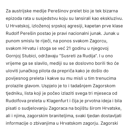
Za austrijske medije Perešinov prelet bio je tek bizarna
epizoda rata u susjedstvu koju su lansirali kao ekskluzivu.
U Hrvatskoj, izloženoj srpskoj agresiji, kapetan prve klase
Rudolf Perešin postao je pravi nacionalni junak. Junak u
punom smislu te riječi, na ponos svakom Zagorcu,
svakom Hrvatu i stoga se već 21 godinu u njegovoj
Gornjoj Stubici, održavaju “Susreti za Rudija”. I u ono
vrijeme ga se slavilo, mediji su se doslovno borili tko će
uloviti junačkog pilota da prepriča kako je došlo do
povijesnog preleta i kakve su mu misli u tim trenucima
prolazile glavom. Uspjelo je to i tadašnjem Zagorskom
tjedniku, lista koji je počeo izlaziti svega tri mjeseca od
Rudolfova preleta u Klagenfurt i čija je prvotna ideja i bila
pisati o sudjelovanju Zagoraca na bojištu širom Hrvatske,
ali i njima, zagorskim braniteljima, svaki tjedan dostavljati
informacije o zbivanjima u Hrvatskom zagorju. Zagorski