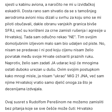
sjesti u kabinu aviona, a naročito ne mi u izviđačkoj
eskadrili. Dosta rano sam shvatio da se s tamošnjeg
aerodroma avioni nisu dizali u svrhu za koju smo se mi
piloti obučavali, dakle obranu vanjskih granica bivše
SFRJ, već su korišteni za crne zamisli rušenja i agresije u
Hrvatskoj. Tada sam odlučno rekao “NE”. Tim svojim
domoljubnim izljevom malo sam bio udaljen od piste. No,
nisam se predavao i ni pod koju cijenu nisam želio
povratak među svoje Hrvate ostvariti praznih ruku.
Naprotiv, želio sam zadati JA udarac koji će mnogima
ostati duboko urezan u dušu. Ovim svojim postupkom
kako mnogi misle, ja nisam “ukrao” MiG 21 JNA, već sam
njime Hrvatskoj vratio samo djelić onoga za što je
decenijama izdvajala.
Ovaj susret s Rudolfom Perešinom ne možemo zamisliti
bez pitanja koje se sve češće može čuti: Hrvatsko