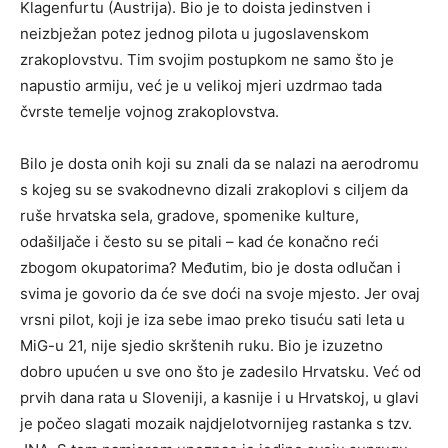
Klagenfurtu (Austrija). Bio je to doista jedinstven i
neizbježan potez jednog pilota u jugoslavenskom
zrakoplovstvu. Tim svojim postupkom ne samo što je
napustio armiju, već je u velikoj mjeri uzdrmao tada
čvrste temelje vojnog zrakoplovstva.
Bilo je dosta onih koji su znali da se nalazi na aerodromu
s kojeg su se svakodnevno dizali zrakoplovi s ciljem da
ruše hrvatska sela, gradove, spomenike kulture,
odašiljače i često su se pitali – kad će konačno reći
zbogom okupatorima? Međutim, bio je dosta odlučan i
svima je govorio da će sve doći na svoje mjesto. Jer ovaj
vrsni pilot, koji je iza sebe imao preko tisuću sati leta u
MiG-u 21, nije sjedio skrštenih ruku. Bio je izuzetno
dobro upućen u sve ono što je zadesilo Hrvatsku. Već od
prvih dana rata u Sloveniji, a kasnije i u Hrvatskoj, u glavi
je počeo slagati mozaik najdjelotvornijeg rastanka s tzv.