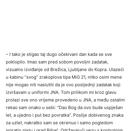
– I tako je stigao taj dugo očekivani dan kada se sve
poklopilo. Imao sam pred sobom povoljni zadatak,
vizualno izviđanje od Brežica, Ljubljane do Kopra. Ulazeći
u kabinu “svog” zrakoplova tipa MiG 21, nitko osim mene
nije mogao niti naslutiti da je ovo posljednji zadatak koji
izvršavam u uniformi JNA. Tom prilikom mi kroz glavu
prolazi sve ono vrijeme provedeno u JNA, a među ostalim
rekao sam onako u sebi: “Dao Bog da ovo bude uspješan
let, a ujedno i put bez povratka”. Poslije dobivenog znaka
za uzlet, nakratko sam se okrenuo i samo pogledom
ispratio pistu i grad Bihać. Održavajući vezu s kontrolnim