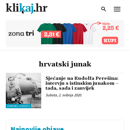
hrvatski junak
Sjećanje na Rudolfa Perešina:
intervju s istinskim junakom –
tada, sada i zauvijek
Subota, 2. svibnja 2020.
ZANIMLJIVOSTI
Najnovije objave