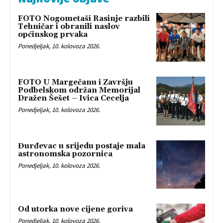
FOTO Nogometaši Rasinje razbili
Tehničar i obranili naslov
općinskog prvaka
Ponedjeljak, 10. kolovoza 2026.
FOTO U Margečanu i Završju
Podbelskom održan Memorijal
Dražen Šešet – Ivica Cecelja
Ponedjeljak, 10. kolovoza 2026.
Đurđevac u srijedu postaje mala
astronomska pozornica
Ponedjeljak, 10. kolovoza 2026.
Od utorka nove cijene goriva
Ponedjeljak, 10. kolovoza 2026.