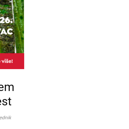
jem
est
jednik