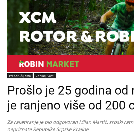
Preporučujemo
Zanimljivosti
Prošlo je 25 godina od
je ranjeno više od 200 ci
Za raketiranje je bio odgovoran Milan Martić, srpski ratn
nepriznate Republike Srpske Krajine