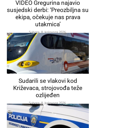
VIDEO Gregurina najavio
susjedski derbi: ‘Preozbiljna su
ekipa, očekuje nas prava
utakmica’
Subota, 8. kolovoza 2026.
Sudarili se vlakovi kod
Križevaca, strojovođa teže
ozlijeđen
Subota, 8. kolovoza 2026.