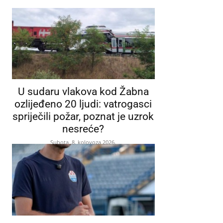
U sudaru vlakova kod Žabna
ozlijeđeno 20 ljudi: vatrogasci
spriječili požar, poznat je uzrok
nesreće?
Subota, 8. kolovoza 2026.