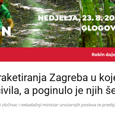
 raketiranja Zagreba u ko
vila, a poginulo je njih š
i zločinac i nekadašnji ministar unutarnjih poslova te preds