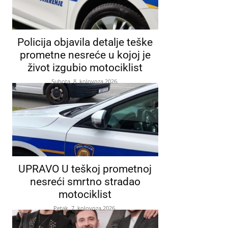
Policija objavila detalje teške
prometne nesreće u kojoj je
život izgubio motociklist
Subota, 8. kolovoza 2026.
UPRAVO U teškoj prometnoj
nesreći smrtno stradao
motociklist
Petak, 7. kolovoza 2026.