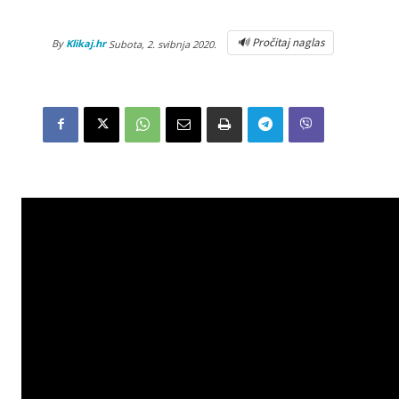
🔊 Pročitaj naglas
By
Klikaj.hr
Subota, 2. svibnja 2020.