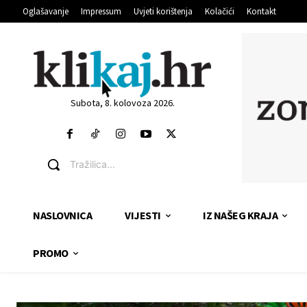
Oglašavanje
Impressum
Uvjeti korištenja
Kolačići
Kontakt
Subota, 8. kolovoza 2026.
Tražilica...
NASLOVNICA
VIJESTI
IZ NAŠEG KRAJA
PROMO