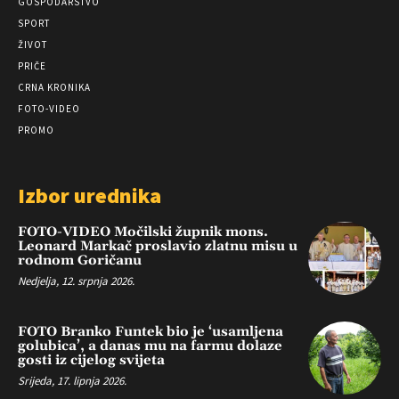
GOSPODARSTVO
SPORT
ŽIVOT
PRIČE
CRNA KRONIKA
FOTO-VIDEO
PROMO
Izbor urednika
FOTO-VIDEO Močilski župnik mons.
Leonard Markač proslavio zlatnu misu u
rodnom Goričanu
Nedjelja, 12. srpnja 2026.
FOTO Branko Funtek bio je ‘usamljena
golubica’, a danas mu na farmu dolaze
gosti iz cijelog svijeta
Srijeda, 17. lipnja 2026.