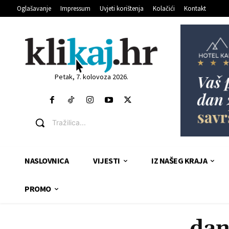
Oglašavanje
Impressum
Uvjeti korištenja
Kolačići
Kontakt
Petak, 7. kolovoza 2026.
Tražilica...
NASLOVNICA
VIJESTI
IZ NAŠEG KRAJA
PROMO
dan