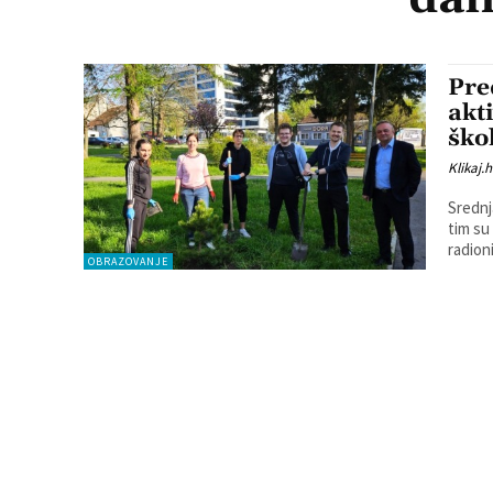
Pre
akt
ško
Klikaj.h
Srednj
tim su
radioni
OBRAZOVANJE