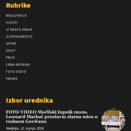
Rubrike
NASLOVNICA
VIJESTI
IZ NAŠEG KRAJA
GOSPODARSTVO
SPORT
ŽIVOT
PRIČE
CRNA KRONIKA
FOTO-VIDEO
PROMO
Izbor urednika
FOTO-VIDEO Močilski župnik mons.
Leonard Markač proslavio zlatnu misu u
rodnom Goričanu
Nedjelja, 12. srpnja 2026.