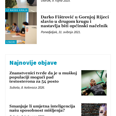
Utorak, 9. rujna 2025.
IZ NAŠEG KRAJA
Darko Fištrović u Gornjoj Rijeci
slavio u drugom krugu i
nastavlja biti općinski načelnik
Ponedjeljak, 31. svibnja 2021.
IZBORI
Najnovije objave
Znanstvenici tvrde da je u muškoj
populaciji mogući pad
testosterona za 54 posto
Subota, 8. kolovoza 2026.
Smanjuje li umjetna inteligencija
našu sposobnost mišljenja?