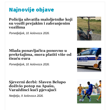
Najnovije objave
Policija uhvatila maloljetnike koji
su vozili prejakim i zabranjenim
vozilima
Ponedjeljak, 10. kolovoza 2026.
Mlada ponavljačica ponovno u
prekršajima, mora platiti više od
tisuću eura
Ponedjeljak, 10. kolovoza 2026.
Sjeverni derbi: Slaven Belupo
doživio potop na Apašu,
Varaždinci kući pjevajući
Nedjelja, 9. kolovoza 2026.