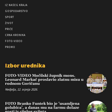
IZ NAŠEG KRAJA
GOSPODARSTVO
SPORT
ŽIVOT
PRIČE
CRNA KRONIKA
FOTO-VIDEO
PROMO
Izbor urednika
FOTO-VIDEO Močilski župnik mons.
Leonard Markač proslavio zlatnu misu u
rodnom Goričanu
Nedjelja, 12. srpnja 2026.
FOTO Branko Funtek bio je ‘usamljena
golubica’, a danas mu na farmu dolaze
gosti iz cijelog svijeta