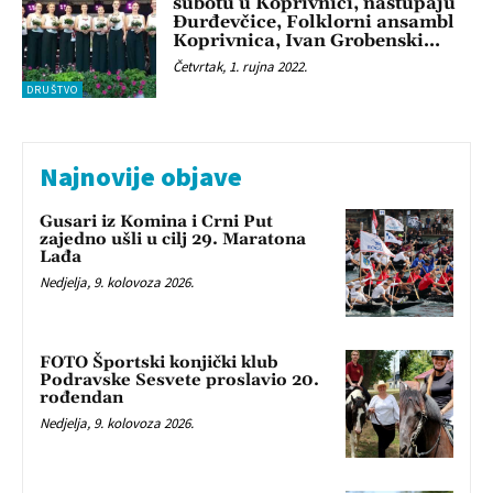
subotu u Koprivnici, nastupaju
Đurđevčice, Folklorni ansambl
Koprivnica, Ivan Grobenski…
Četvrtak, 1. rujna 2022.
DRUŠTVO
Najnovije objave
Gusari iz Komina i Crni Put
zajedno ušli u cilj 29. Maratona
Lađa
Nedjelja, 9. kolovoza 2026.
FOTO Športski konjički klub
Podravske Sesvete proslavio 20.
rođendan
Nedjelja, 9. kolovoza 2026.