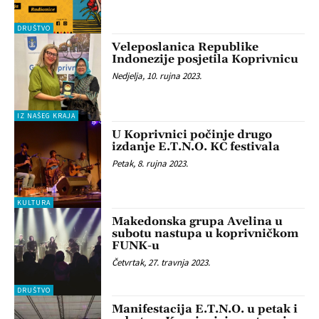
DRUŠTVO
Veleposlanica Republike
Indonezije posjetila Koprivnicu
Nedjelja, 10. rujna 2023.
IZ NAŠEG KRAJA
U Koprivnici počinje drugo
izdanje E.T.N.O. KC festivala
Petak, 8. rujna 2023.
KULTURA
Makedonska grupa Avelina u
subotu nastupa u koprivničkom
FUNK-u
Četvrtak, 27. travnja 2023.
DRUŠTVO
Manifestacija E.T.N.O. u petak i