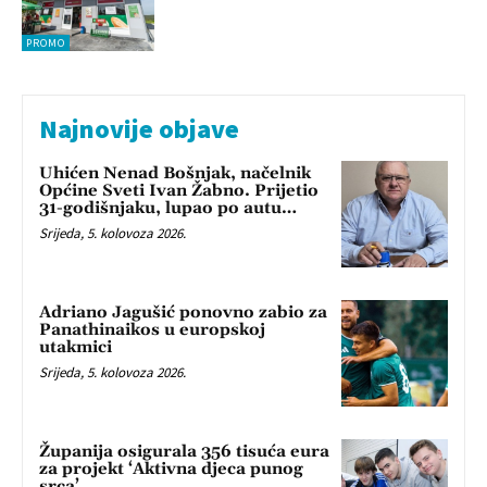
PROMO
Najnovije objave
Uhićen Nenad Bošnjak, načelnik
Općine Sveti Ivan Žabno. Prijetio
31-godišnjaku, lupao po autu…
Srijeda, 5. kolovoza 2026.
Adriano Jagušić ponovno zabio za
Panathinaikos u europskoj
utakmici
Srijeda, 5. kolovoza 2026.
Županija osigurala 356 tisuća eura
za projekt ‘Aktivna djeca punog
srca’