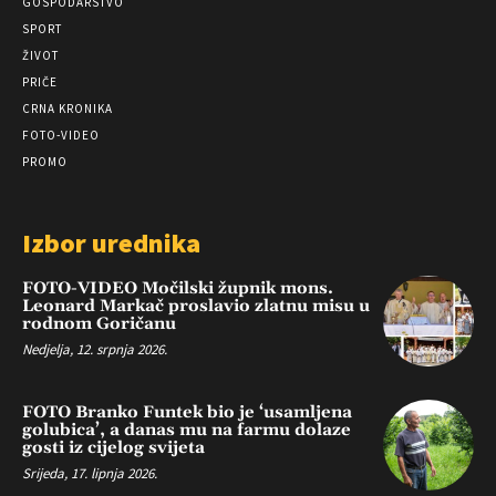
GOSPODARSTVO
SPORT
ŽIVOT
PRIČE
CRNA KRONIKA
FOTO-VIDEO
PROMO
Izbor urednika
FOTO-VIDEO Močilski župnik mons.
Leonard Markač proslavio zlatnu misu u
rodnom Goričanu
Nedjelja, 12. srpnja 2026.
FOTO Branko Funtek bio je ‘usamljena
golubica’, a danas mu na farmu dolaze
gosti iz cijelog svijeta
Srijeda, 17. lipnja 2026.