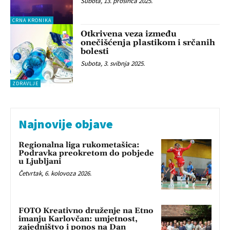
Subota, 13. prosinca 2025.
CRNA KRONIKA
Otkrivena veza između
onečišćenja plastikom i srčanih
bolesti
Subota, 3. svibnja 2025.
ZDRAVLJE
Najnovije objave
Regionalna liga rukometašica:
Podravka preokretom do pobjede
u Ljubljani
Četvrtak, 6. kolovoza 2026.
FOTO Kreativno druženje na Etno
imanju Karlovčan: umjetnost,
zajedništvo i ponos na Dan