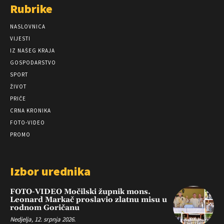
Rubrike
NASLOVNICA
VIJESTI
IZ NAŠEG KRAJA
GOSPODARSTVO
SPORT
ŽIVOT
PRIČE
CRNA KRONIKA
FOTO-VIDEO
PROMO
Izbor urednika
FOTO-VIDEO Močilski župnik mons.
Leonard Markač proslavio zlatnu misu u
rodnom Goričanu
Nedjelja, 12. srpnja 2026.