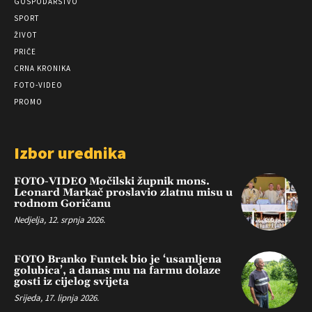
GOSPODARSTVO
SPORT
ŽIVOT
PRIČE
CRNA KRONIKA
FOTO-VIDEO
PROMO
Izbor urednika
FOTO-VIDEO Močilski župnik mons.
Leonard Markač proslavio zlatnu misu u
rodnom Goričanu
Nedjelja, 12. srpnja 2026.
FOTO Branko Funtek bio je ‘usamljena
golubica’, a danas mu na farmu dolaze
gosti iz cijelog svijeta
Srijeda, 17. lipnja 2026.