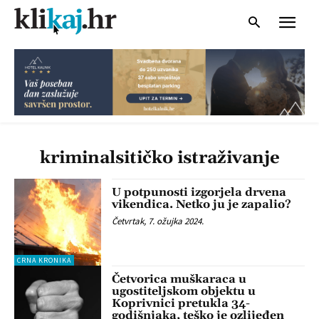
kriminalsitičko istraživanje
U potpunosti izgorjela drvena
vikendica. Netko ju je zapalio?
Četvrtak, 7. ožujka 2024.
CRNA KRONIKA
Četvorica muškaraca u
ugostiteljskom objektu u
Koprivnici pretukla 34-
godišnjaka, teško je ozlijeđen