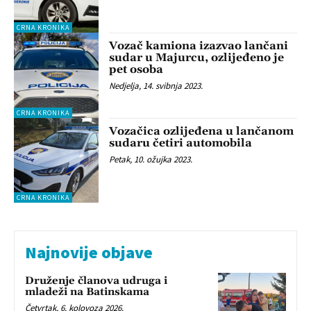
CRNA KRONIKA
Vozač kamiona izazvao lančani
sudar u Majurcu, ozlijeđeno je
pet osoba
Nedjelja, 14. svibnja 2023.
CRNA KRONIKA
Vozačica ozlijeđena u lančanom
sudaru četiri automobila
Petak, 10. ožujka 2023.
CRNA KRONIKA
Najnovije objave
Druženje članova udruga i
mladeži na Batinskama
Četvrtak, 6. kolovoza 2026.