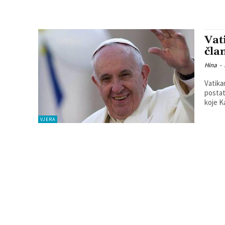
Vat
čla
Hina
-
Vatika
postat
koje K
VJERA