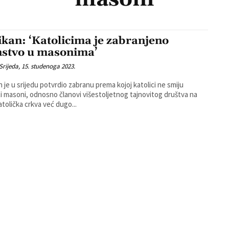
ikan: ‘Katolicima je zabranjeno
nstvo u masonima’
Srijeda, 15. studenoga 2023.
n je u srijedu potvrdio zabranu prema kojoj katolici ne smiju
i masoni, odnosno članovi višestoljetnog tajnovitog društva na
atolička crkva već dugo...