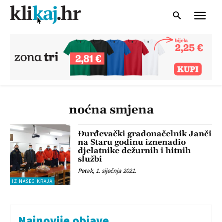
noćna smjena
Đurđevački gradonačelnik Janči
na Staru godinu iznenadio
djelatnike dežurnih i hitnih
službi
Petak, 1. siječnja 2021.
IZ NAŠEG KRAJA
Najnovije objave