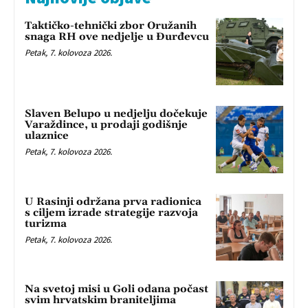
Taktičko-tehnički zbor Oružanih
snaga RH ove nedjelje u Đurđevcu
Petak, 7. kolovoza 2026.
Slaven Belupo u nedjelju dočekuje
Varaždince, u prodaji godišnje
ulaznice
Petak, 7. kolovoza 2026.
U Rasinji održana prva radionica
s ciljem izrade strategije razvoja
turizma
Petak, 7. kolovoza 2026.
Na svetoj misi u Goli odana počast
svim hrvatskim braniteljima