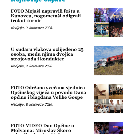
FOTO Mejaši napravili feštu u
Kunovcu, nogometaši odigrali
trokut-turnir
Nedjelja, 9. kolovoza 2026.
U sudaru vlakova ozlijeđeno 25
osoba, među njima dvojica
strojovođa i kondukter
Nedjelja, 9. kolovoza 2026.
FOTO Održana svečana sjednica
Općinskog vijeća u povodu Dana
općine i blagdana Velike Gospe
Nedjelja, 9. kolovoza 2026.
FOTO-VIDEO Dan Općine u
Molvama: Miroslav Škoro