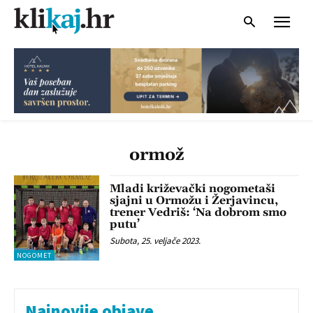
ormož
Mladi križevački nogometaši
sjajni u Ormožu i Žerjavincu,
trener Vedriš: ‘Na dobrom smo
putu’
Subota, 25. veljače 2023.
NOGOMET
Najnovije objave