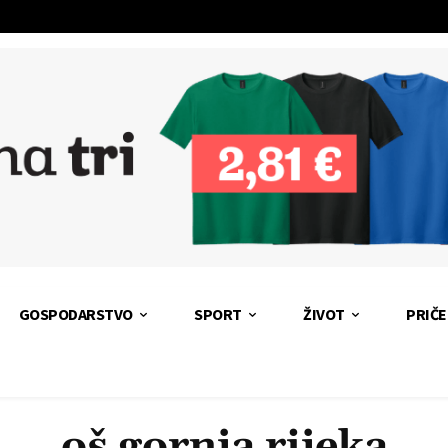
GOSPODARSTVO
SPORT
ŽIVOT
PRIČE
oš gornja rijeka