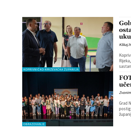
Gol
ost
uku
Klikaj.h
Kopriv
Rijeka,
sastan
KOPRIVNIČKO-KRIŽEVAČKA ŽUPANIJA
FOT
uče
Zvonim
Grad N
postig
županij
OBRAZOVANJE