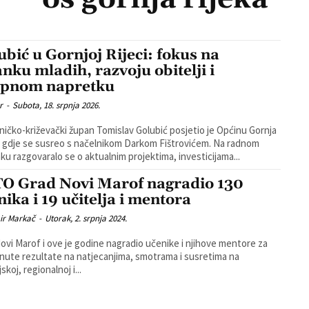
ubić u Gornjoj Rijeci: fokus na
anku mladih, razvoju obitelji i
pnom napretku
r
-
Subota, 18. srpnja 2026.
ničko-križevački župan Tomislav Golubić posjetio je Općinu Gornja
 gdje se susreo s načelnikom Darkom Fištrovićem. Na radnom
ku razgovaralo se o aktualnim projektima, investicijama...
O Grad Novi Marof nagradio 130
nika i 19 učitelja i mentora
ir Markač
-
Utorak, 2. srpnja 2024.
ovi Marof i ove je godine nagradio učenike i njihove mentore za
nute rezultate na natjecanjima, smotrama i susretima na
skoj, regionalnoj i...