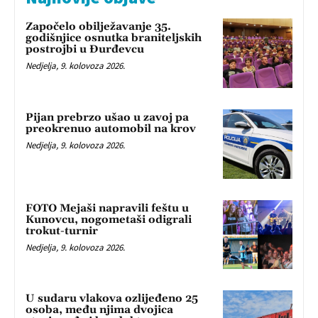
Započelo obilježavanje 35.
godišnjice osnutka braniteljskih
postrojbi u Đurđevcu
Nedjelja, 9. kolovoza 2026.
Pijan prebrzo ušao u zavoj pa
preokrenuo automobil na krov
Nedjelja, 9. kolovoza 2026.
FOTO Mejaši napravili feštu u
Kunovcu, nogometaši odigrali
trokut-turnir
Nedjelja, 9. kolovoza 2026.
U sudaru vlakova ozlijeđeno 25
osoba, među njima dvojica