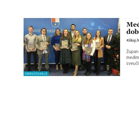
Međ
dob
Klikaj.h
Župan 
međimu
sveučil
OBRAZOVANJE