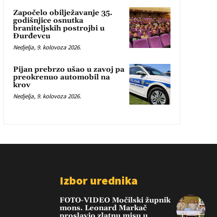
Započelo obilježavanje 35.
godišnjice osnutka
braniteljskih postrojbi u
Đurđevcu
Nedjelja, 9. kolovoza 2026.
Pijan prebrzo ušao u zavoj pa
preokrenuo automobil na
krov
Nedjelja, 9. kolovoza 2026.
Izbor urednika
FOTO-VIDEO Močilski župnik
mons. Leonard Markač
proslavio zlatnu misu u