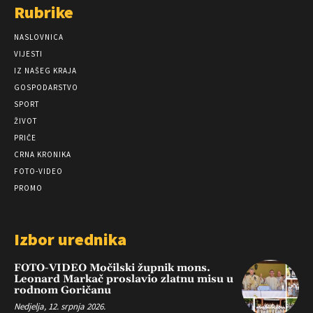
Rubrike
NASLOVNICA
VIJESTI
IZ NAŠEG KRAJA
GOSPODARSTVO
SPORT
ŽIVOT
PRIČE
CRNA KRONIKA
FOTO-VIDEO
PROMO
Izbor urednika
FOTO-VIDEO Močilski župnik mons.
Leonard Markač proslavio zlatnu misu u
rodnom Goričanu
Nedjelja, 12. srpnja 2026.