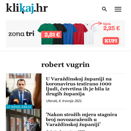
robert vugrin
U Varaždinskoj županiji na
koronavirus testirano 1000
ljudi, četvrtina ih je bila iz
drugih županija
Utorak, 6. travnja 2021.
IZ NAŠEG KRAJA
‘Nakon strožih mjera stagnira
broj novozaraženih u
Varaždinskoj županiji’