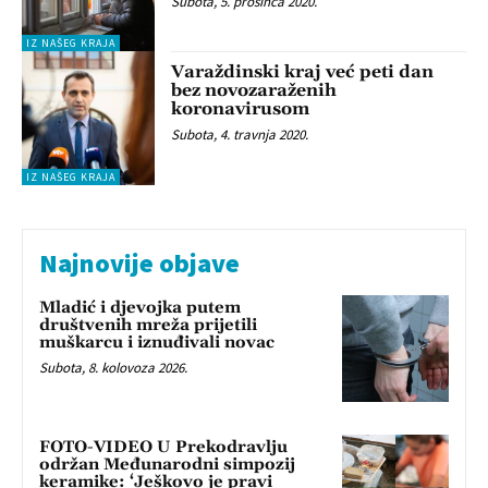
Subota, 5. prosinca 2020.
IZ NAŠEG KRAJA
Varaždinski kraj već peti dan
bez novozaraženih
koronavirusom
Subota, 4. travnja 2020.
IZ NAŠEG KRAJA
Najnovije objave
Mladić i djevojka putem
društvenih mreža prijetili
muškarcu i iznuđivali novac
Subota, 8. kolovoza 2026.
FOTO-VIDEO U Prekodravlju
održan Međunarodni simpozij
keramike: ‘Ješkovo je pravi