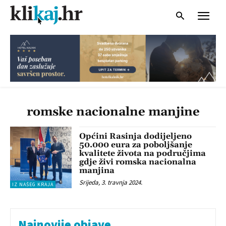
romske nacionalne manjine
Općini Rasinja dodijeljeno
50.000 eura za poboljšanje
kvalitete života na područjima
gdje živi romska nacionalna
manjina
Srijeda, 3. travnja 2024.
IZ NAŠEG KRAJA
Najnovije objave