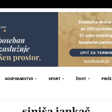
GOSPODARSTVO
SPORT
ŽIVOT
PRIČE
siniša jankač