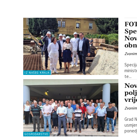
FOT
Spe
Nov
obn
Zvonim
Specij
ministr
IZ NAŠEG KRAJA
te...
Nov
pol
vri
Zvonim
Grad N
usmjer
ponedje
GOSPODARSTVO