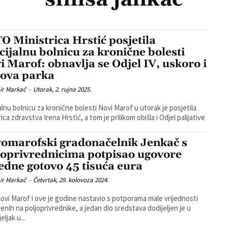
O Ministrica Hrstić posjetila
cijalnu bolnicu za kronične bolesti
i Marof: obnavlja se Odjel IV, uskoro i
ova parka
ir Markač
-
Utorak, 2. rujna 2025.
alnu bolnicu za kronične bolesti Novi Marof u utorak je posjetila
ica zdravstva Irena Hrstić, a tom je prilikom obišla i Odjel palijative
omarofski gradonačelnik Jenkač s
joprivrednicima potpisao ugovore
jedne gotovo 45 tisuća eura
ir Markač
-
Četvrtak, 29. kolovoza 2024.
ovi Marof i ove je godine nastavio s potporama male vrijednosti
enih na poljoprivrednike, a jedan dio sredstava dodijeljen je u
ljak u...