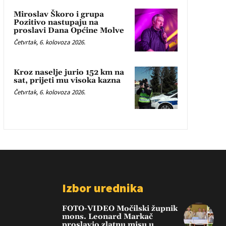
Miroslav Škoro i grupa
Pozitivo nastupaju na
proslavi Dana Općine Molve
Četvrtak, 6. kolovoza 2026.
Kroz naselje jurio 152 km na
sat, prijeti mu visoka kazna
Četvrtak, 6. kolovoza 2026.
Izbor urednika
FOTO-VIDEO Močilski župnik
mons. Leonard Markač
proslavio zlatnu misu u