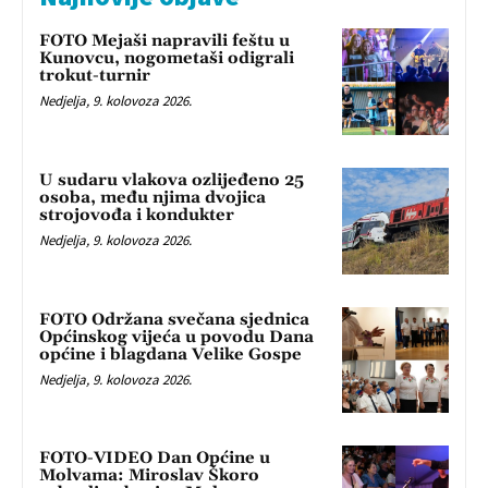
FOTO Mejaši napravili feštu u
Kunovcu, nogometaši odigrali
trokut-turnir
Nedjelja, 9. kolovoza 2026.
U sudaru vlakova ozlijeđeno 25
osoba, među njima dvojica
strojovođa i kondukter
Nedjelja, 9. kolovoza 2026.
FOTO Održana svečana sjednica
Općinskog vijeća u povodu Dana
općine i blagdana Velike Gospe
Nedjelja, 9. kolovoza 2026.
FOTO-VIDEO Dan Općine u
Molvama: Miroslav Škoro