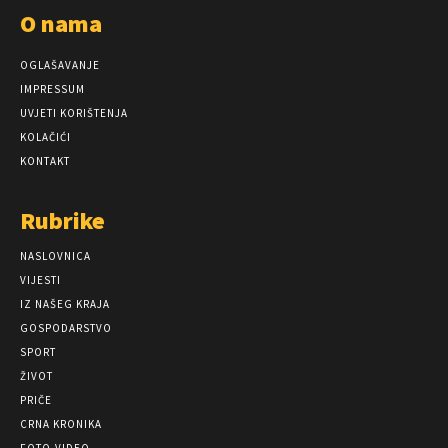
O nama
OGLAŠAVANJE
IMPRESSUM
UVJETI KORIŠTENJA
KOLAČIĆI
KONTAKT
Rubrike
NASLOVNICA
VIJESTI
IZ NAŠEG KRAJA
GOSPODARSTVO
SPORT
ŽIVOT
PRIČE
CRNA KRONIKA