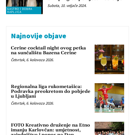
Subota, 10. veljače 2024.
GASTRO I DOBRA
KAPLJICA
Najnovije objave
Cerine cocktail night ovog petka
na sunčalištu Bazena Cerine
Četvrtak, 6. kolovoza 2026.
Regionalna liga rukometašica:
Podravka preokretom do pobjede
u Ljubljani
Četvrtak, 6. kolovoza 2026.
FOTO Kreativno druženje na Etno
imanju Karlovčan: umjetnost,
zajedništvo i ponos na Dan