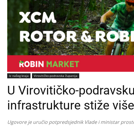
Iz našeg kraja
Virovitičko-podravska županija
U Virovitičko-podravsku
infrastrukture stiže viš
Ugovore je uručio potpredsjednik Vlade i ministar prost