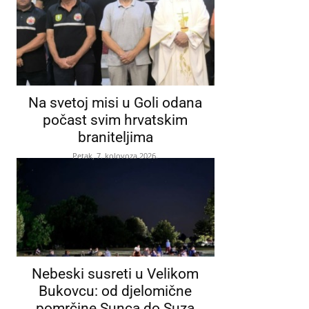
Na svetoj misi u Goli odana
počast svim hrvatskim
braniteljima
Petak, 7. kolovoza 2026.
Nebeski susreti u Velikom
Bukovcu: od djelomične
pomrčine Sunca do Suza