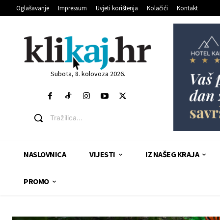
Oglašavanje
Impressum
Uvjeti korištenja
Kolačići
Kontakt
Subota, 8. kolovoza 2026.
Tražilica...
NASLOVNICA
VIJESTI
IZ NAŠEG KRAJA
PROMO