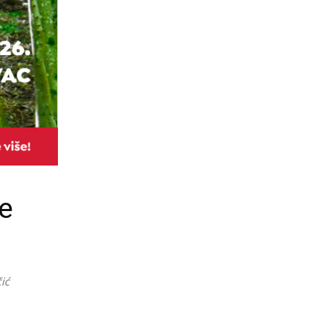
ne
ić