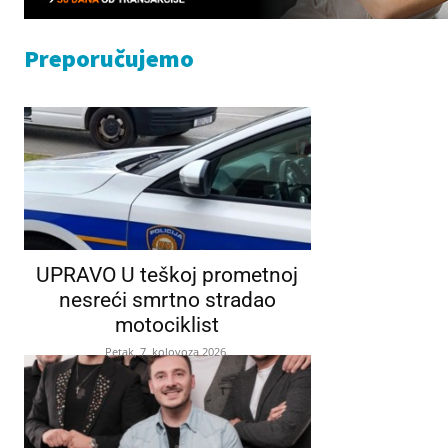
Preporučujemo
UPRAVO U teškoj prometnoj
nesreći smrtno stradao
motociklist
Petak, 7. kolovoza 2026.