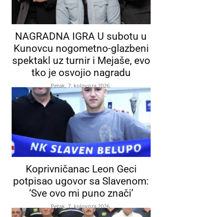
NAGRADNA IGRA U subotu u
Kunovcu nogometno-glazbeni
spektakl uz turnir i Mejaše, evo
tko je osvojio nagradu
Petak, 7. kolovoza 2026.
Koprivničanac Leon Geci
potpisao ugovor sa Slavenom:
‘Sve ovo mi puno znači’
Petak, 7. kolovoza 2026.