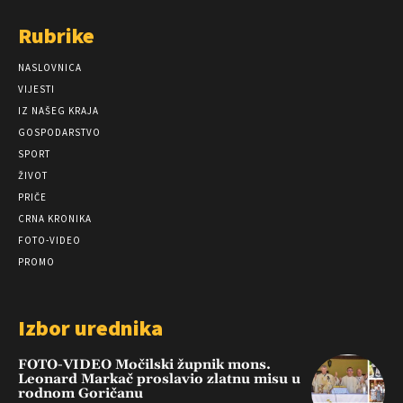
Rubrike
NASLOVNICA
VIJESTI
IZ NAŠEG KRAJA
GOSPODARSTVO
SPORT
ŽIVOT
PRIČE
CRNA KRONIKA
FOTO-VIDEO
PROMO
Izbor urednika
FOTO-VIDEO Močilski župnik mons.
Leonard Markač proslavio zlatnu misu u
rodnom Goričanu