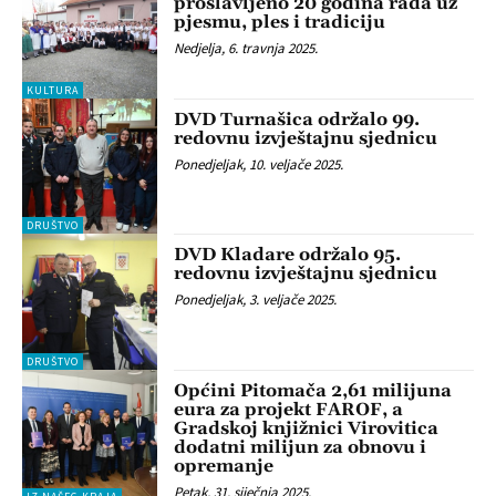
proslavljeno 20 godina rada uz
pjesmu, ples i tradiciju
Nedjelja, 6. travnja 2025.
KULTURA
DVD Turnašica održalo 99.
redovnu izvještajnu sjednicu
Ponedjeljak, 10. veljače 2025.
DRUŠTVO
DVD Kladare održalo 95.
redovnu izvještajnu sjednicu
Ponedjeljak, 3. veljače 2025.
DRUŠTVO
Općini Pitomača 2,61 milijuna
eura za projekt FAROF, a
Gradskoj knjižnici Virovitica
dodatni milijun za obnovu i
opremanje
Petak, 31. siječnja 2025.