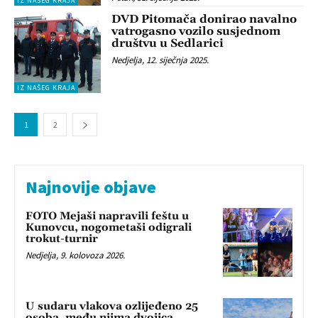
IZ NAŠEG KRAJA
DVD Pitomača donirao navalno
vatrogasno vozilo susjednom
društvu u Sedlarici
Nedjelja, 12. siječnja 2025.
IZ NAŠEG KRAJA
1
2
Najnovije objave
FOTO Mejaši napravili feštu u
Kunovcu, nogometaši odigrali
trokut-turnir
Nedjelja, 9. kolovoza 2026.
U sudaru vlakova ozlijeđeno 25
osoba, među njima dvojica