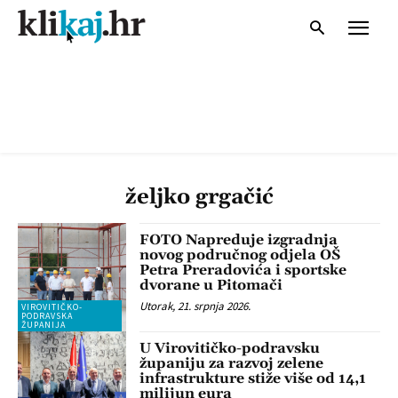
željko grgačić
FOTO Napreduje izgradnja
novog područnog odjela OŠ
Petra Preradovića i sportske
dvorane u Pitomači
Utorak, 21. srpnja 2026.
VIROVITIČKO-
PODRAVSKA
ŽUPANIJA
U Virovitičko-podravsku
županiju za razvoj zelene
infrastrukture stiže više od 14,1
milijun eura