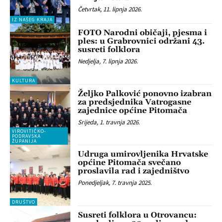
Četvrtak, 11. lipnja 2026.
IZ NAŠEG KRAJA
FOTO Narodni običaji, pjesma i
ples: u Grabrovnici održani 43.
susreti folklora
Nedjelja, 7. lipnja 2026.
KULTURA
Željko Palković ponovno izabran
za predsjednika Vatrogasne
zajednice općine Pitomača
Srijeda, 1. travnja 2026.
VIROVITIČKO-
PODRAVSKA
ŽUPANIJA
Udruga umirovljenika Hrvatske
općine Pitomača svečano
proslavila rad i zajedništvo
Ponedjeljak, 7. travnja 2025.
DRUŠTVO
Susreti folklora u Otrovancu: