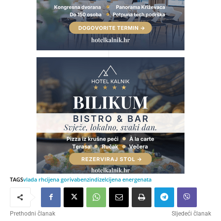
TAGS
vlada rh
cijena goriva
benzin
dizel
cijena energenata
Prethodni članak
Sljedeći članak