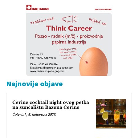
Najnovije objave
Cerine cocktail night ovog petka
na sunčalištu Bazena Cerine
Četvrtak, 6. kolovoza 2026.