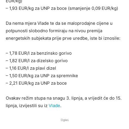
EUR/kg)
– 1,93 EUR/kg za UNP za boce (smanjenje 0,09 EUR/kg)
Da nema mjera Vlade te da se maloprodajne cijene u
potpunosti slobodno formiraju na nivou premija
energetskih subjekata prije prve uredbe, iste bi iznosile:
– 1,78 EUR/l za benzinsko gorivo
– 1,82 EUR/l za dizelsko gorivo
– 1,16 EUR/l za plavi dizel
– 1,50 EUR/kg za UNP za spremnike
– 2,21 EUR/kg za UNP za boce
Ovakav režim stupa na snagu 3. lipnja, a vrijedit će do 15.
lipnja, izvijestili su iz
Vlade
.
Oglas