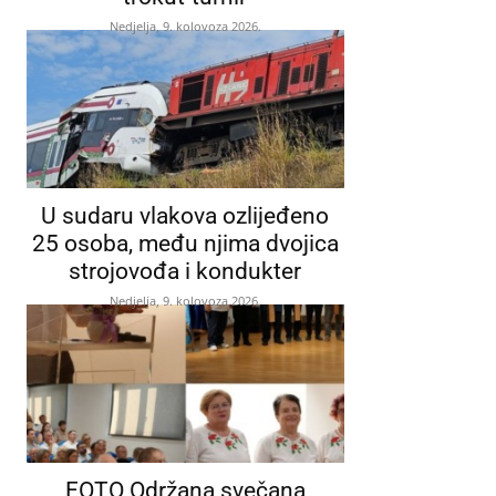
Nedjelja, 9. kolovoza 2026.
U sudaru vlakova ozlijeđeno
25 osoba, među njima dvojica
strojovođa i kondukter
Nedjelja, 9. kolovoza 2026.
FOTO Održana svečana