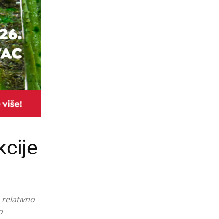
kcije
 relativno
o