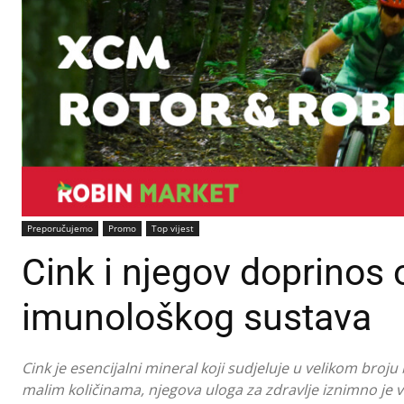
Preporučujemo
Promo
Top vijest
Cink i njegov doprinos
imunološkog sustava
Cink je esencijalni mineral koji sudjeluje u velikom broj
malim količinama, njegova uloga za zdravlje iznimno je va