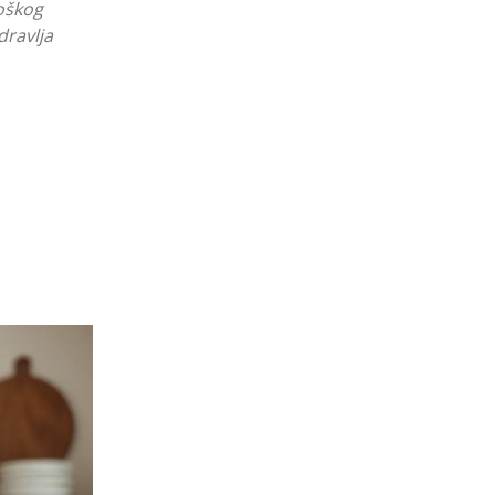
oškog
dravlja