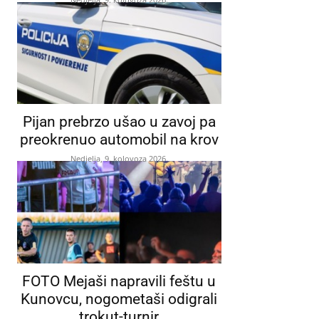
Pijan prebrzo ušao u zavoj pa
preokrenuo automobil na krov
Nedjelja, 9. kolovoza 2026.
FOTO Mejaši napravili feštu u
Kunovcu, nogometaši odigrali
trokut-turnir