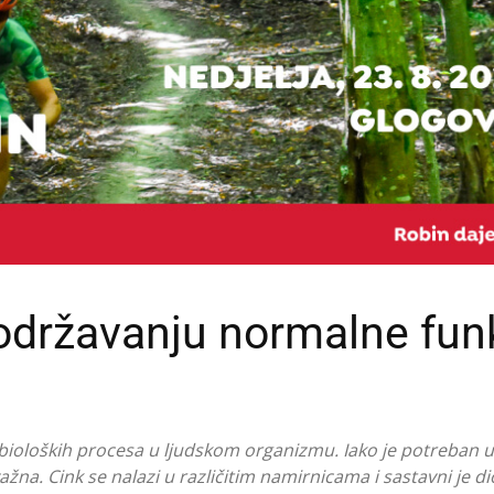
 održavanju normalne fun
u bioloških procesa u ljudskom organizmu. Iako je potreban u
žna. Cink se nalazi u različitim namirnicama i sastavni je di