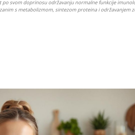
t po svom doprinosu održavanju normalne funkcije imunol
ezanim s metabolizmom, sintezom proteina i održavanjem z