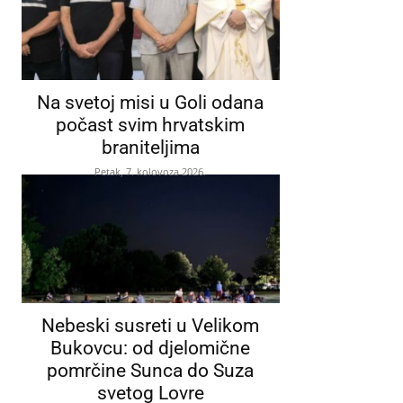
Na svetoj misi u Goli odana
počast svim hrvatskim
braniteljima
Petak, 7. kolovoza 2026.
Nebeski susreti u Velikom
Bukovcu: od djelomične
pomrčine Sunca do Suza
svetog Lovre