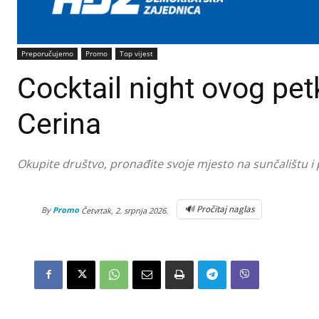
Preporučujemo
Promo
Top vijest
Cocktail night ovog pet
Cerina
Okupite društvo, pronađite svoje mjesto na sunčalištu i
🔊 Pročitaj naglas
By
Promo
Četvrtak, 2. srpnja 2026.