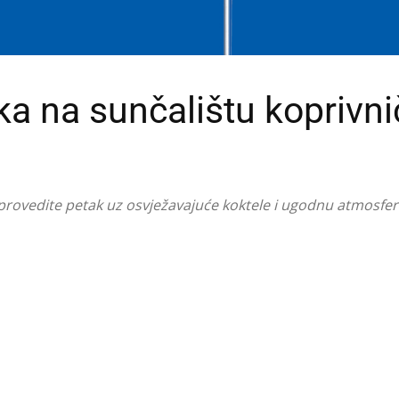
ka na sunčalištu koprivni
 provedite petak uz osvježavajuće koktele i ugodnu atmosfe