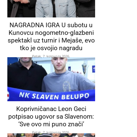
NAGRADNA IGRA U subotu u
Kunovcu nogometno-glazbeni
spektakl uz turnir i Mejaše, evo
tko je osvojio nagradu
Petak, 7. kolovoza 2026.
Koprivničanac Leon Geci
potpisao ugovor sa Slavenom:
‘Sve ovo mi puno znači’
Petak, 7. kolovoza 2026.