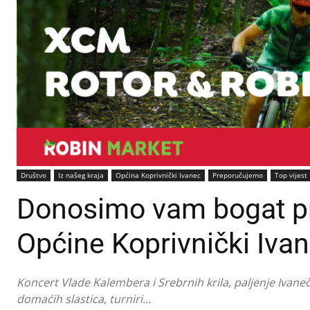
Društvo
Iz našeg kraja
Općina Koprivnički Ivanec
Preporučujemo
Top vijest
Donosimo vam bogat p
Općine Koprivnički Iva
Koncert Vlade Kalembera i Srebrnih krila, paljenje Ivane
domaćih slastica, turniri...