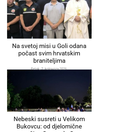
Na svetoj misi u Goli odana
počast svim hrvatskim
braniteljima
Petak, 7. kolovoza 2026.
Nebeski susreti u Velikom
Bukovcu: od djelomične