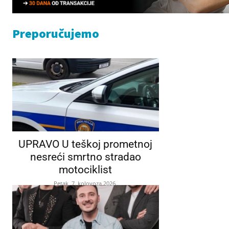
Preporučujemo
UPRAVO U teškoj prometnoj
nesreći smrtno stradao
motociklist
Petak, 7. kolovoza 2026.