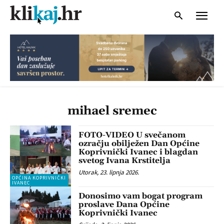
mihael sremec
FOTO-VIDEO U svečanom
ozračju obilježen Dan Općine
Koprivnički Ivanec i blagdan
svetog Ivana Krstitelja
Utorak, 23. lipnja 2026.
OPĆINA KOPRIVNIČKI
IVANEC
Donosimo vam bogat program
proslave Dana Općine
Koprivnički Ivanec