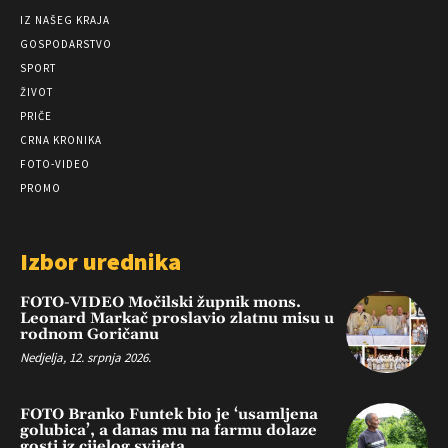
IZ NAŠEG KRAJA
GOSPODARSTVO
SPORT
ŽIVOT
PRIČE
CRNA KRONIKA
FOTO-VIDEO
PROMO
Izbor urednika
FOTO-VIDEO Močilski župnik mons.
Leonard Markač proslavio zlatnu misu u
rodnom Goričanu
Nedjelja, 12. srpnja 2026.
FOTO Branko Funtek bio je ‘usamljena
golubica’, a danas mu na farmu dolaze
gosti iz cijelog svijeta