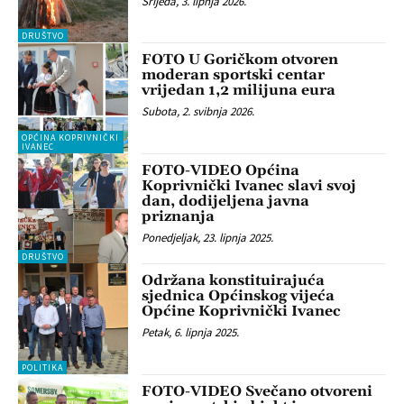
Srijeda, 3. lipnja 2026.
DRUŠTVO
FOTO U Goričkom otvoren
moderan sportski centar
vrijedan 1,2 milijuna eura
Subota, 2. svibnja 2026.
OPĆINA KOPRIVNIČKI
IVANEC
FOTO-VIDEO Općina
Koprivnički Ivanec slavi svoj
dan, dodijeljena javna
priznanja
Ponedjeljak, 23. lipnja 2025.
DRUŠTVO
Održana konstituirajuća
sjednica Općinskog vijeća
Općine Koprivnički Ivanec
Petak, 6. lipnja 2025.
POLITIKA
FOTO-VIDEO Svečano otvoreni