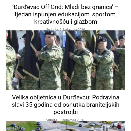
‘Đurđevac Off Grid: Mladi bez granica’ –
tjedan ispunjen edukacijom, sportom,
kreativnošću i glazbom
Nedjelja, 2. kolovoza 2026.
Velika obljetnica u Đurđevcu: Podravina
slavi 35 godina od osnutka braniteljskih
postrojbi
Subota, 1. kolovoza 2026.