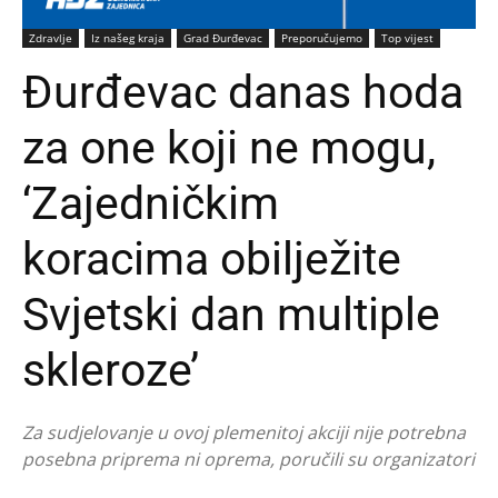
Zdravlje
Iz našeg kraja
Grad Đurđevac
Preporučujemo
Top vijest
Đurđevac danas hoda
za one koji ne mogu,
‘Zajedničkim
koracima obilježite
Svjetski dan multiple
skleroze’
Za sudjelovanje u ovoj plemenitoj akciji nije potrebna
posebna priprema ni oprema, poručili su organizatori