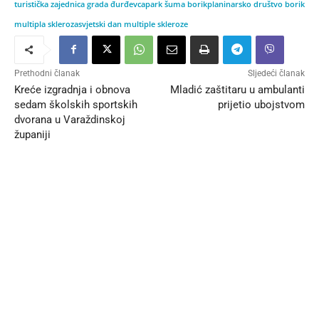
turistička zajednica grada đurđevca
park šuma borik
planinarsko društvo borik
multipla skleroza
svjetski dan multiple skleroze
Prethodni članak
Sljedeći članak
Kreće izgradnja i obnova
Mladić zaštitaru u ambulanti
sedam školskih sportskih
prijetio ubojstvom
dvorana u Varaždinskoj
županiji