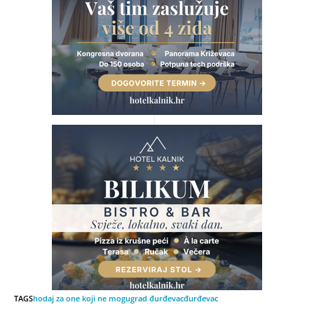
TAGS
hodaj za one koji ne mogu
grad đurđevac
đurđevac