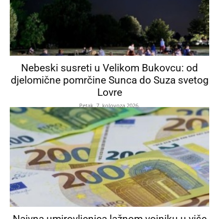
Nebeski susreti u Velikom Bukovcu: od
djelomične pomrčine Sunca do Suza svetog
Lovre
Petak, 7. kolovoza 2026.
Naivna umirovljenica lažnom vojniku u više