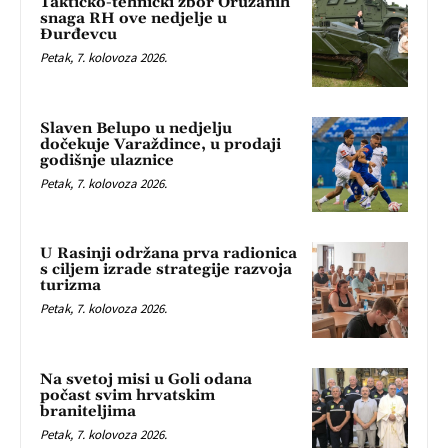
Taktičko-tehnički zbor Oružanih
snaga RH ove nedjelje u
Đurđevcu
Petak, 7. kolovoza 2026.
Slaven Belupo u nedjelju
dočekuje Varaždince, u prodaji
godišnje ulaznice
Petak, 7. kolovoza 2026.
U Rasinji održana prva radionica
s ciljem izrade strategije razvoja
turizma
Petak, 7. kolovoza 2026.
Na svetoj misi u Goli odana
počast svim hrvatskim
braniteljima
Petak, 7. kolovoza 2026.