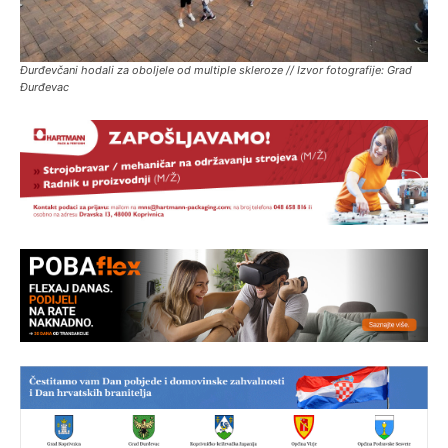
Đurđevčani hodali za oboljele od multiple skleroze // Izvor fotografije: Grad
Đurđevac