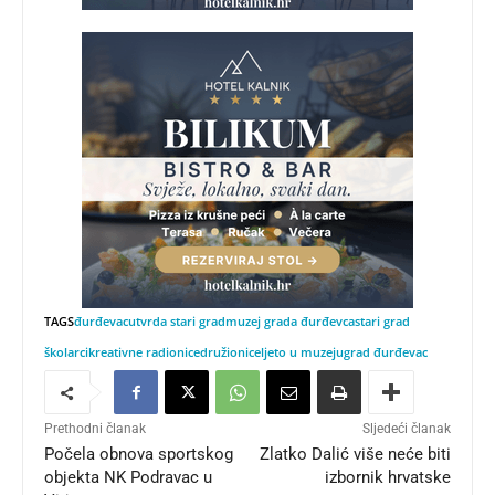
TAGS
đurđevac
utvrda stari grad
muzej grada đurđevca
stari grad
školarci
kreativne radionice
družionice
ljeto u muzeju
grad đurđevac
Prethodni članak
Sljedeći članak
Počela obnova sportskog
Zlatko Dalić više neće biti
objekta NK Podravac u
izbornik hrvatske