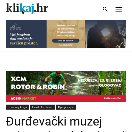
Iz našeg kraja
Grad Đurđevac
Dječji svijet
Đurđevački muzej