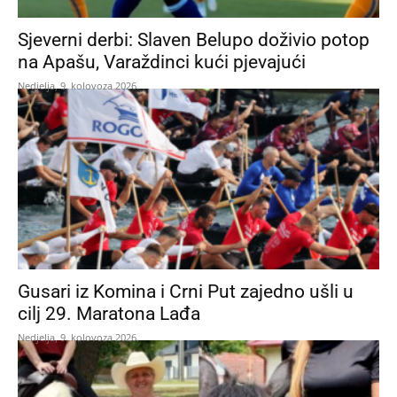
Sjeverni derbi: Slaven Belupo doživio potop
na Apašu, Varaždinci kući pjevajući
Nedjelja, 9. kolovoza 2026.
Gusari iz Komina i Crni Put zajedno ušli u
cilj 29. Maratona Lađa
Nedjelja, 9. kolovoza 2026.