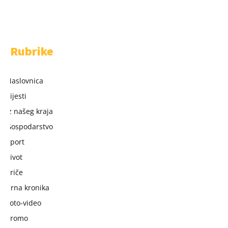
KOLAČIĆI
KONTAKT
Rubrike
Naslovnica
Vijesti
Iz našeg kraja
Gospodarstvo
Sport
Život
Priče
Crna kronika
Foto-video
Promo