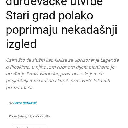
đurđevačke utvrde
Stari grad polako
poprimaju nekadašnji
izgled
Osim što će služiti kao kulisa za uprizorenje Legende
o Picokima, u njihovom rubnom dijelu planirano je
uređenje Podravinoteke, prostora u kojem će
posjetitelji moći kušati i kupiti proizvode lokalnih
proizvođača
By
Petra Ratković
Ponedjeljak, 18. svibnja 2026.