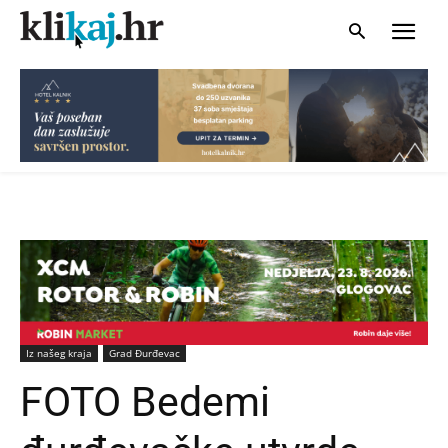
Iz našeg kraja
Grad Đurđevac
FOTO Bedemi