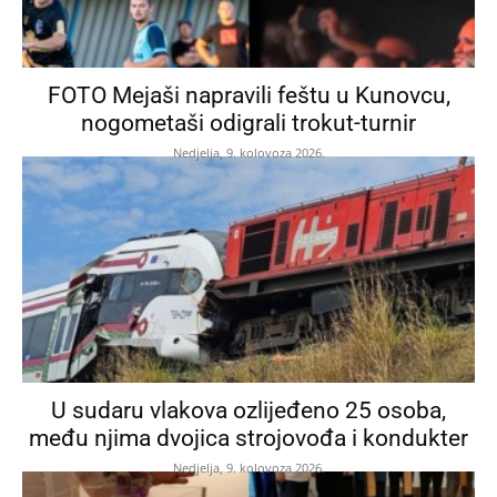
FOTO Mejaši napravili feštu u Kunovcu,
nogometaši odigrali trokut-turnir
Nedjelja, 9. kolovoza 2026.
U sudaru vlakova ozlijeđeno 25 osoba,
među njima dvojica strojovođa i kondukter
Nedjelja, 9. kolovoza 2026.