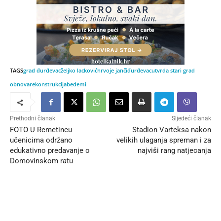
TAGS
grad đurđevac
željko lacković
hrvoje janči
đurđevac
utvrda stari grad
obnova
rekonstrukcija
bedemi
Prethodni članak
Sljedeći članak
FOTO U Remetincu
Stadion Varteksa nakon
učenicima održano
velikih ulaganja spreman i za
edukativno predavanje o
najviši rang natjecanja
Domovinskom ratu