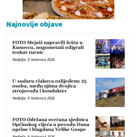
Najnovije objave
FOTO Mejaši napravili feštu u
Kunovcu, nogometaši odigrali
trokut-turnir
Nedjelja, 9. kolovoza 2026.
U sudaru vlakova ozlijeđeno 25
osoba, među njima dvojica
strojovođa i kondukter
Nedjelja, 9. kolovoza 2026.
FOTO Održana svečana sjednica
Općinskog vijeća u povodu Dana
općine i blagdana Velike Gospe
Nedjelja, 9. kolovoza 2026.