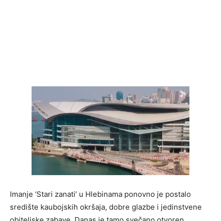
Imanje ‘Stari zanati’ u Hlebinama ponovno je postalo
središte kaubojskih okršaja, dobre glazbe i jedinstvene
obiteljske zabave. Danas je tamo svečano otvoren