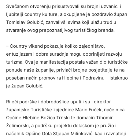
Svečanom otvorenju prisustvovali su brojni uzvanici i
ljubitelji country kulture, a okupljene je pozdravio župan
Tomislav Golubić, zahvalivši svima koji ulažu trud u
stvaranje ovog prepoznatljivog turističkog brenda.
– Country vikend pokazuje koliko zajedništvo,
entuzijazam i dobra suradnja mogu doprinijeti razvoju
turizma. Ova je manifestacija postala važan dio turističke
ponude naše županije, privlači brojne posjetitelje te na
poseban način promovira Hlebine i Podravinu – istaknuo
je župan Golubić.
Riječi podrške i dobrodošlice uputili su i direktor
županijske Turističke zajednice Mario Fuček, načelnica
Općine Hlebine Božica Trnski te domaćin Tihomir
Želimorski, a podršku projektu dolaskom je pružio i
načelnik Općine Gola Stjepan Milinković, kao i ravnatelji