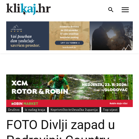
Društvo
Iz našeg kraja
Koprivničko-križevačka županija
Top vijest
FOTO Divlji zapad u