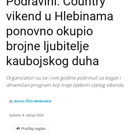
Podravini: Country
vikend u Hlebinama
ponovno okupio
brojne ljubitelje
kaubojskog duha
Organizatori su se i ove godine pobrinuli za bogat i
dinamičan program koji traje tijekom cijelog vikenda
By
Goran Čičin-Mašansker
Subota, 4. srpnja 2026.
🔊 Pročitaj naglas