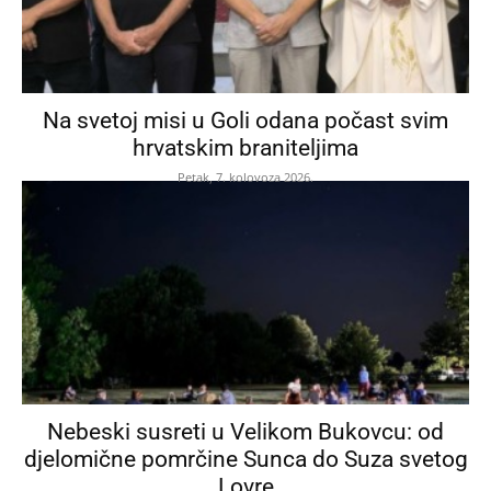
Na svetoj misi u Goli odana počast svim
hrvatskim braniteljima
Petak, 7. kolovoza 2026.
Nebeski susreti u Velikom Bukovcu: od
djelomične pomrčine Sunca do Suza svetog
Lovre