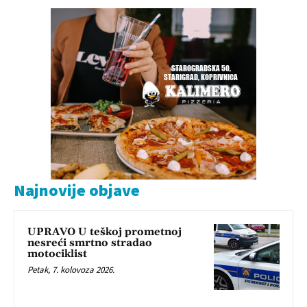
Najnovije objave
UPRAVO U teškoj prometnoj
nesreći smrtno stradao
motociklist
Petak, 7. kolovoza 2026.