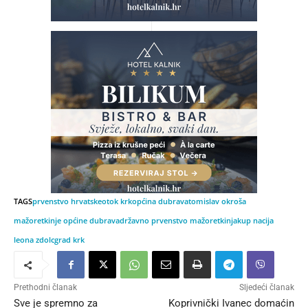
TAGS
prvenstvo hrvatske
otok krk
općina dubrava
tomislav okroša
mažoretkinje općine dubrava
državno prvenstvo mažoretkinja
kup nacija
leona zdolc
grad krk
Prethodni članak
Sljedeći članak
Sve je spremno za
Koprivnički Ivanec domaćin