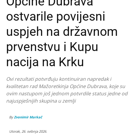
Općine Dubrava
ostvarile povijesni
uspjeh na državnom
prvenstvu i Kupu
nacija na Krku
Ovi rezultati potvrđuju kontinuiran napredak i
kvalitetan rad Mažoretkinja Općine Dubrava, koje su
ovim nastupom još jednom potvrdile status jedne od
najuspješnijih skupina u zemlji
By
Zvonimir Markač
Utorak, 26. svibnja 2026.