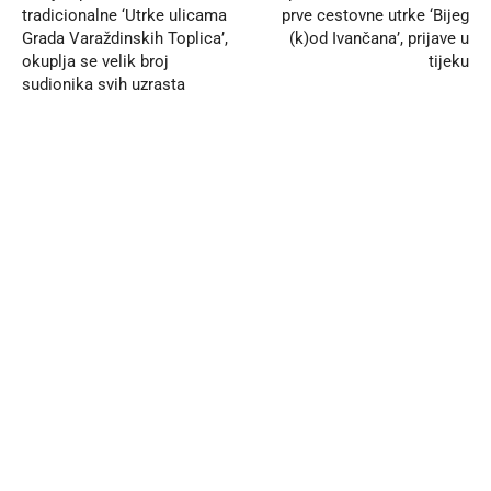
tradicionalne ‘Utrke ulicama
prve cestovne utrke ‘Bijeg
Grada Varaždinskih Toplica’,
(k)od Ivančana’, prijave u
okuplja se velik broj
tijeku
sudionika svih uzrasta