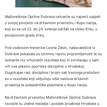
Mažoretkinje Općine Dubrava ostvarile su najveći uspjeh
u svojoj povijesti na državnom prvenstvu i Kupu nacija,
koji su se od 22. do 24. svibnja održali na otoku Krku, u
povijesnom gradu Krku.
Pod vodstvom trenerice Leone Zdolc, natjecateljice iz
Dubrave pokazale su iznimnu razinu pripremljenosti te su
ostvarile niz vrhunskih rezultata koji ih svrstavaju u sam
vrh ove plesno-sportske discipline u Hrvatskoj.
Dugotrajan rad, disciplina i brojni sati treninga pretočeni
su u rezultate koji uključuju više naslova državnih
prvakinja te pobjedničke plasmane u Kupu nacija.
Na državnom prvenstvu Mažoretkinje Općine Dubrava
osvojile su zlatne medalje i postale prvakinje Hrvatske u