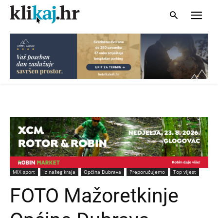
MIX sport
Iz našeg kraja
Općina Dubrava
Preporučujemo
Top vijest
FOTO Mažoretkinje