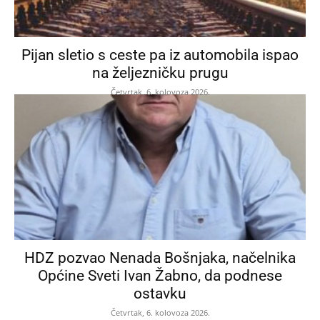
Pijan sletio s ceste pa iz automobila ispao
na željezničku prugu
Četvrtak, 6. kolovoza 2026.
HDZ pozvao Nenada Bošnjaka, načelnika
Općine Sveti Ivan Žabno, da podnese
ostavku
Četvrtak, 6. kolovoza 2026.