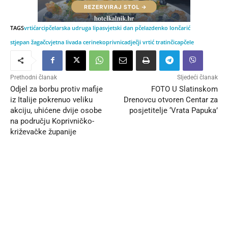
TAGS
vrtićarci
pčelarska udruga lipa
svjetski dan pčela
zdenko lončarić
stjepan žagač
cvjetna livada cerine
koprivnica
dječji vrtić tratinčica
pčele
Prethodni članak
Sljedeći članak
Odjel za borbu protiv mafije
FOTO U Slatinskom
iz Italije pokrenuo veliku
Drenovcu otvoren Centar za
akciju, uhićene dvije osobe
posjetitelje ‘Vrata Papuka’
na području Koprivničko-
križevačke županije