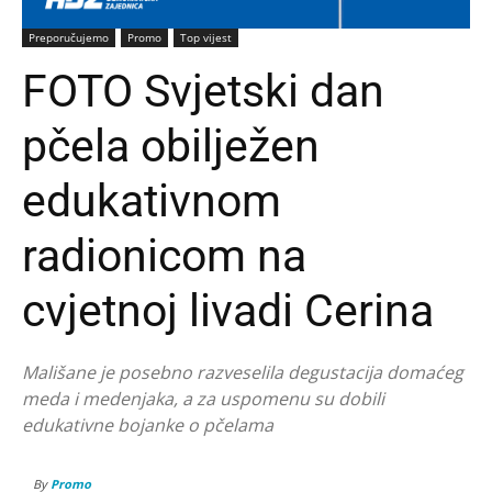
Preporučujemo
Promo
Top vijest
FOTO Svjetski dan
pčela obilježen
edukativnom
radionicom na
cvjetnoj livadi Cerina
Mališane je posebno razveselila degustacija domaćeg
meda i medenjaka, a za uspomenu su dobili
edukativne bojanke o pčelama
By
Promo