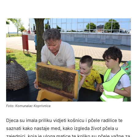
Foto: Komunalac Koprivnica
Djeca su imala priliku vidjeti košnicu i pčele radilice te
saznati kako nastaje med, kako izgleda život pčela u
zajednici, koja je uloga matice te koliko su pčele važne za