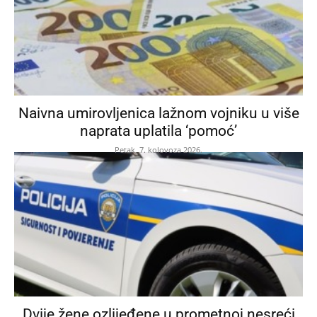
Naivna umirovljenica lažnom vojniku u više
naprata uplatila ‘pomoć’
Petak, 7. kolovoza 2026.
Dvije žene ozlijeđene u prometnoj nesreći