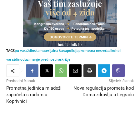
TAGS
pu varaždinska
materijalna šteta
policija
prometna nesreća
alkohol
varaždin
oduzimanje prednosti
raskrižje
Prethodni članak
Sljedeći članak
Prometna jedinica mladeži
Nova regulacija prometa kod
započela s radom u
Doma zdravlja u Legradu
Koprivnici