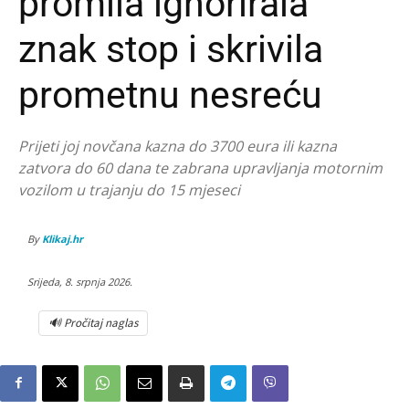
promila ignorirala
znak stop i skrivila
prometnu nesreću
Prijeti joj novčana kazna do 3700 eura ili kazna
zatvora do 60 dana te zabrana upravljanja motornim
vozilom u trajanju do 15 mjeseci
By
Klikaj.hr
Srijeda, 8. srpnja 2026.
🔊 Pročitaj naglas