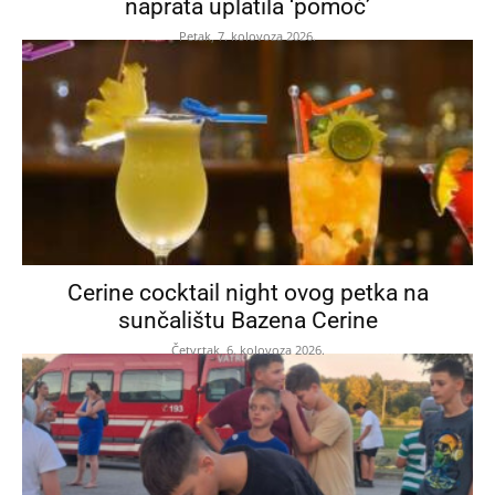
naprata uplatila ‘pomoć’
Petak, 7. kolovoza 2026.
Cerine cocktail night ovog petka na
sunčalištu Bazena Cerine
Četvrtak, 6. kolovoza 2026.