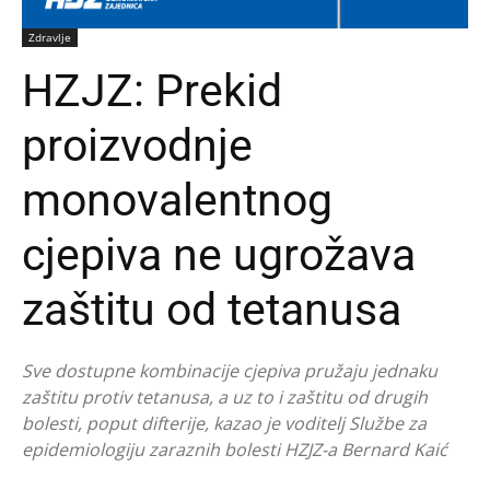
Zdravlje
HZJZ: Prekid
proizvodnje
monovalentnog
cjepiva ne ugrožava
zaštitu od tetanusa
Sve dostupne kombinacije cjepiva pružaju jednaku
zaštitu protiv tetanusa, a uz to i zaštitu od drugih
bolesti, poput difterije, kazao je voditelj Službe za
epidemiologiju zaraznih bolesti HZJZ-a Bernard Kaić