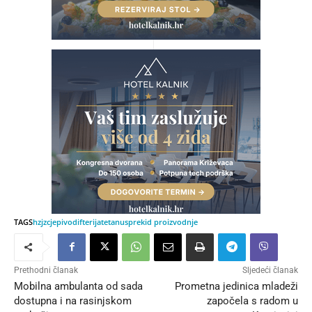
TAGS
hzjz
cjepivo
difterija
tetanus
prekid proizvodnje
Prethodni članak
Sljedeći članak
Mobilna ambulanta od sada
Prometna jedinica mladeži
dostupna i na rasinjskom
započela s radom u