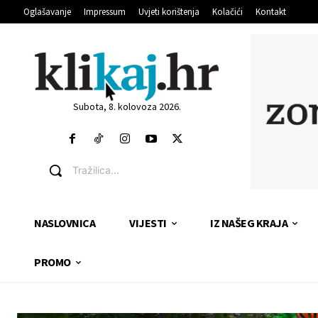
Oglašavanje
Impressum
Uvjeti korištenja
Kolačići
Kontakt
Subota, 8. kolovoza 2026.
Tražilica...
NASLOVNICA
VIJESTI
IZ NAŠEG KRAJA
PROMO