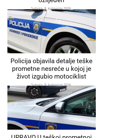
Subota, 8. kolovoza 2026.
Policija objavila detalje teške
prometne nesreće u kojoj je
život izgubio motociklist
Subota, 8. kolovoza 2026.
UPRAVO U teškoj prometnoj