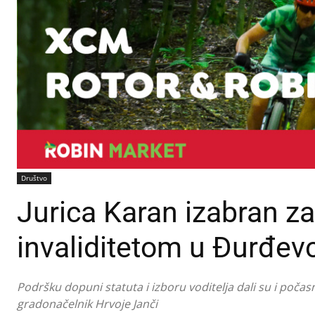
Društvo
Jurica Karan izabran za
invaliditetom u Đurđev
Podršku dopuni statuta i izboru voditelja dali su i poč
gradonačelnik Hrvoje Janči