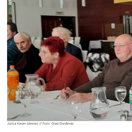
Jurica Karan (desno) // Foto: Grad Đurđevac