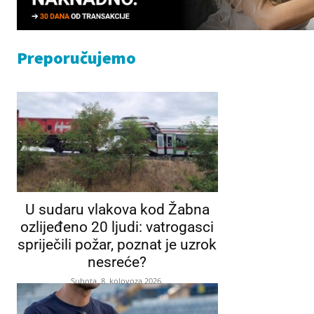
Preporučujemo
U sudaru vlakova kod Žabna
ozlijeđeno 20 ljudi: vatrogasci
spriječili požar, poznat je uzrok
nesreće?
Subota, 8. kolovoza 2026.