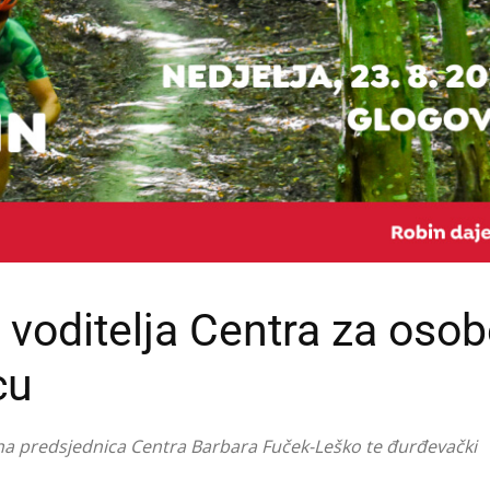
 voditelja Centra za osob
cu
asna predsjednica Centra Barbara Fuček-Leško te đurđevački