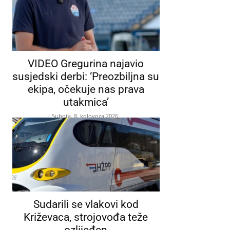
VIDEO Gregurina najavio
susjedski derbi: ‘Preozbiljna su
ekipa, očekuje nas prava
utakmica’
Subota, 8. kolovoza 2026.
Sudarili se vlakovi kod
Križevaca, strojovođa teže
ozlijeđen