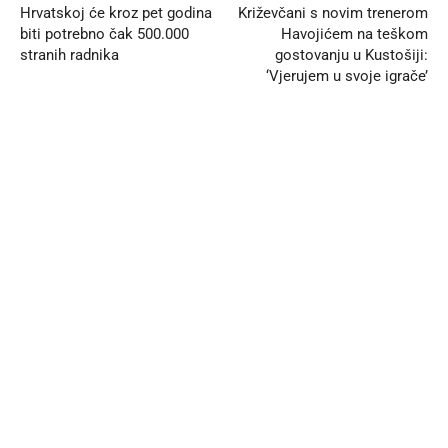
Hrvatskoj će kroz pet godina
Križevčani s novim trenerom
biti potrebno čak 500.000
Havojićem na teškom
stranih radnika
gostovanju u Kustošiji:
‘Vjerujem u svoje igrače’