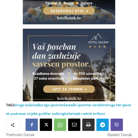
TAGS
druga košarkaška liga sjever
košarkaški sjever
kk varaždin
druga hkl sjever
kk podravac virje
kk grafičar ludbreg
košarka
kk radnik križevci
Prethodni članak
Sljedeći članak