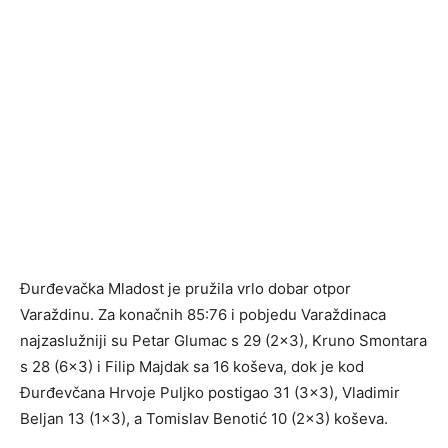
Đurđevačka Mladost je pružila vrlo dobar otpor
Varaždinu. Za konačnih 85:76 i pobjedu Varaždinaca
najzaslužniji su Petar Glumac s 29 (2×3), Kruno Smontara
s 28 (6×3) i Filip Majdak sa 16 koševa, dok je kod
Đurđevčana Hrvoje Puljko postigao 31 (3×3), Vladimir
Beljan 13 (1×3), a Tomislav Benotić 10 (2×3) koševa.