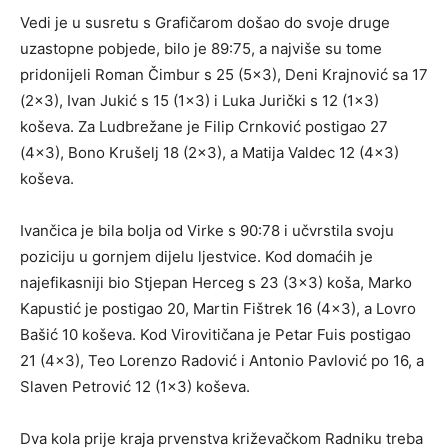
Vedi je u susretu s Grafičarom došao do svoje druge
uzastopne pobjede, bilo je 89:75, a najviše su tome
pridonijeli Roman Čimbur s 25 (5×3), Deni Krajnović sa 17
(2×3), Ivan Jukić s 15 (1×3) i Luka Jurički s 12 (1×3)
koševa. Za Ludbrežane je Filip Crnković postigao 27
(4×3), Bono Krušelj 18 (2×3), a Matija Valdec 12 (4×3)
koševa.
Ivančica je bila bolja od Virke s 90:78 i učvrstila svoju
poziciju u gornjem dijelu ljestvice. Kod domaćih je
najefikasniji bio Stjepan Herceg s 23 (3×3) koša, Marko
Kapustić je postigao 20, Martin Fištrek 16 (4×3), a Lovro
Bašić 10 koševa. Kod Virovitičana je Petar Fuis postigao
21 (4×3), Teo Lorenzo Radović i Antonio Pavlović po 16, a
Slaven Petrović 12 (1×3) koševa.
Dva kola prije kraja prvenstva križevačkom Radniku treba