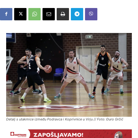
Detalj s utakmice između Podravca i Koprivnice u Virju // Foto: Đuro Grčić