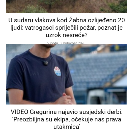
U sudaru vlakova kod Žabna ozlijeđeno 20
ljudi: vatrogasci spriječili požar, poznat je
uzrok nesreće?
Subota, 8. kolovoza 2026.
VIDEO Gregurina najavio susjedski derbi:
‘Preozbiljna su ekipa, očekuje nas prava
utakmica’