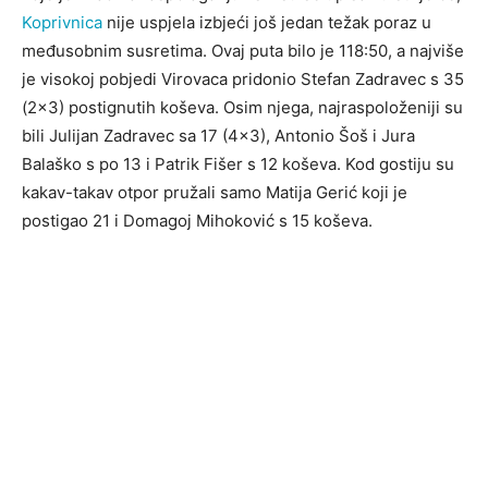
Koprivnica
nije uspjela izbjeći još jedan težak poraz u
međusobnim susretima. Ovaj puta bilo je 118:50, a najviše
je visokoj pobjedi Virovaca pridonio Stefan Zadravec s 35
(2×3) postignutih koševa. Osim njega, najraspoloženiji su
bili Julijan Zadravec sa 17 (4×3), Antonio Šoš i Jura
Balaško s po 13 i Patrik Fišer s 12 koševa. Kod gostiju su
kakav-takav otpor pružali samo Matija Gerić koji je
postigao 21 i Domagoj Mihoković s 15 koševa.