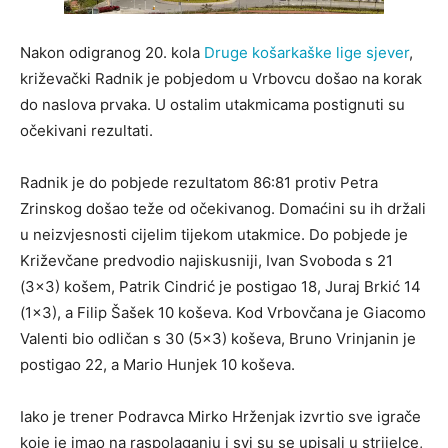
Nakon odigranog 20. kola
Druge košarkaške lige sjever
,
križevački Radnik je pobjedom u Vrbovcu došao na korak
do naslova prvaka. U ostalim utakmicama postignuti su
očekivani rezultati.
Radnik je do pobjede rezultatom 86:81 protiv Petra
Zrinskog došao teže od očekivanog. Domaćini su ih držali
u neizvjesnosti cijelim tijekom utakmice. Do pobjede je
Križevčane predvodio najiskusniji, Ivan Svoboda s 21
(3×3) košem, Patrik Cindrić je postigao 18, Juraj Brkić 14
(1×3), a Filip Šašek 10 koševa. Kod Vrbovčana je Giacomo
Valenti bio odličan s 30 (5×3) koševa, Bruno Vrinjanin je
postigao 22, a Mario Hunjek 10 koševa.
Iako je trener Podravca Mirko Hrženjak izvrtio sve igrače
koje je imao na raspolaganju i svi su se upisali u strijelce,