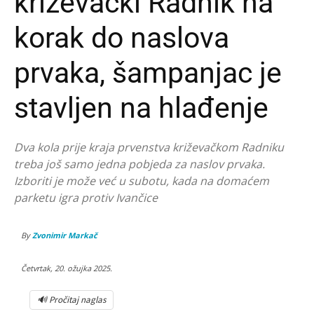
križevački Radnik na
korak do naslova
prvaka, šampanjac je
stavljen na hlađenje
Dva kola prije kraja prvenstva križevačkom Radniku
treba još samo jedna pobjeda za naslov prvaka.
Izboriti je može već u subotu, kada na domaćem
parketu igra protiv Ivančice
By
Zvonimir Markač
Četvrtak, 20. ožujka 2025.
🔊 Pročitaj naglas