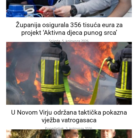
Županija osigurala 356 tisuća eura za
projekt ‘Aktivna djeca punog srca’
Srijeda, 5. kolovoza 2026.
U Novom Virju održana taktička pokazna
vježba vatrogasaca
Ponedjeljak, 3. kolovoza 2026.