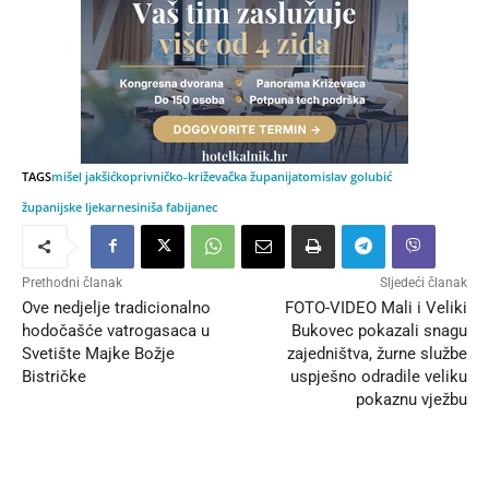
TAGS
mišel jakšić
koprivničko-križevačka županija
tomislav golubić
županijske ljekarne
siniša fabijanec
Prethodni članak
Sljedeći članak
Ove nedjelje tradicionalno
FOTO-VIDEO Mali i Veliki
hodočašće vatrogasaca u
Bukovec pokazali snagu
Svetište Majke Božje
zajedništva, žurne službe
Bistričke
uspješno odradile veliku
pokaznu vježbu