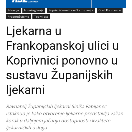
Zdravlje
Iz našeg kraja
Koprivničko-križevačka županija
Grad Koprivnica
Preporučujemo
Top vijest
Ljekarna u
Frankopanskoj ulici u
Koprivnici ponovno u
sustavu Županijskih
ljekarni
Ravnatelj Županijskih ljekarni Siniša Fabijanec
istaknuo je kako otvorenje ljekarne predstavlja važan
korak u daljnjem jačanju dostupnosti i kvalitete
ljekarničkih usluga