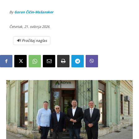
By
Goran Čičin-Mašansker
Četvrtak, 21. svibnja 2026.
🔊 Pročitaj naglas